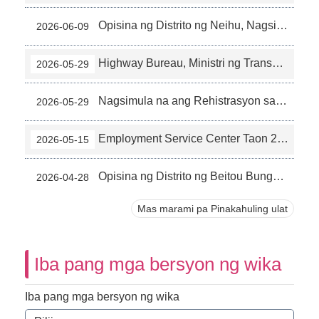
Opisina ng Distrito ng Neihu, Nagsimula na ang Rehistrasyon sa Kursong Pag-aaral ng Kape para sa mga Bagong Imigrante（6-3）
2026-06-09
Highway Bureau, Ministri ng Transportasyon at Komunikasyon: Patakarang Pagsasanay sa Pagmaneho ng Motorsiklo para sa mga Tagadayuhan (5-12)
2026-05-29
Nagsimula na ang Rehistrasyon sa Kursong Pagpapalago ng Kakayanan ng Bagong Imigranteng Kabataang Kababaihan “Ang Aking Kabataan – Workshop Paggalugad sa Sarili”(5-10)
2026-05-29
Employment Service Center Taon 2026 Mayo 20 Unang Pagdalaw ng Bagong Imigrante sa DEBOLA Massage & Spa at sa Grand Hilai Taipei（5-3)
2026-05-15
Opisina ng Distrito ng Beitou Bunga ng Pag-aaral ng Mahiwagang Bote - Paggawa ng Fruit Jam at Pagbuburo ng Gulay（4-8）
2026-04-28
Mas marami pa Pinakahuling ulat
Iba pang mga bersyon ng wika
Iba pang mga bersyon ng wika