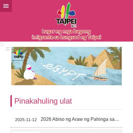
Lumaktaw sa pangunahing bloke ng nilalaman
:::
:::
Pinakahuling ulat
2026 Abiso ng Araw ng Pahinga sa New Immigrants Hall (11-6)
2025-11-12