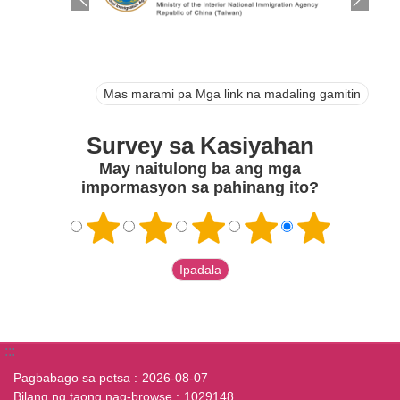
Mas marami pa Mga link na madaling gamitin
Survey sa Kasiyahan
May naitulong ba ang mga
impormasyon sa pahinang ito?
:::
Pagbabago sa petsa
2026-08-07
Bilang ng taong nag-browse
1029148