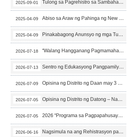
Tulong sa Pagrehistro sa Sambahayan ~ Lumabas na ang “Aking Tuping Brochure sa Taipei”
2025-09-01
Abiso sa Araw ng Pahinga ng New Immigrants Hall sa Taon 2025 (4-2)
2025-04-09
Pinakabagong Anunsyo ng mga Tuntunin sa Paghihiram ng Lugar sa New Immigrants Hall sa Lungsod ng Taipei (4-1)
2025-04-09
“Walang Hangganang Pagmamahal ng Ama – Kultural Aktibidad sa Pistang Araw ng mga Ama” Agosto 8 sa New Immigrant Family Service Center (7-7)
2026-07-18
Sentro ng Edukasyong Pangpamilya sa Lungsod ng Taipei Nagsimula na ang Rehistrasyon para sa Ika-3 “Lektura sa LOHAS Tahanan”! (7-6)
2026-07-13
Opisina ng Distrito ng Daan may 3 Kursong Pag-aaral para sa Bagong Imigrante, Hulyo 6, 10:00 Magsisimula ang Rehistrasyon! (7-3)
2026-07-09
Opisina ng Distrito ng Datong – Nagsimula na ang Rehistrasyon para sa Bagong Imigranteng “Matuto ng Wikang Taigee sa Pakikinig ng Kanta” (7-2)
2026-07-05
2026 “Programa sa Pagpapahusay ng Digital Aplikasyon para sa Bagong Imigrante” Libreng Kursong Pag-aaral (7-1)
2026-07-05
Nagsimula na ang Rehistrasyon para sa 2026 “Kumain ng Masustansya - Buhay Masaya’t Hindi Tumatanda: Support Group sa Kalusugan ng Bagong Imigrante”（6-8）
2026-06-16