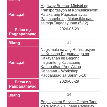
Highway Bureau, Ministri ng
Transportasyon at Komunikasyon:
Patakarang Pagsasanay sa
Pagmaneho ng Motorsiklo para
sa mga Tagadayuhan (5-12)
2026-05-29
13
Nagsimula na ang Rehistrasyon
sa Kursong Pagpapalago ng
Kakayanan ng Bagong
Imigranteng Kabataang
Kababaihan “Ang Aking
Kabataan – Workshop
Paggalugad sa Sarili”(5-10)
2026-05-29
14
Employment Service Center Taon
2026 Mayo 20 Unang Pagdalaw