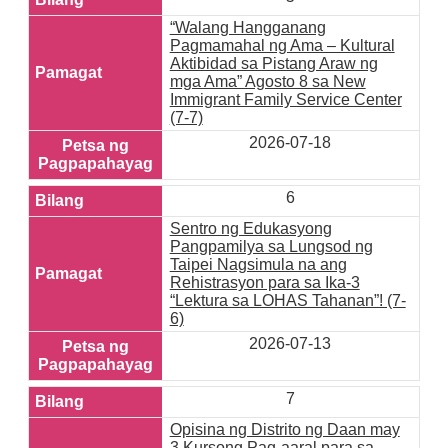
“Walang Hangganang
Pagmamahal ng Ama – Kultural
Aktibidad sa Pistang Araw ng
mga Ama” Agosto 8 sa New
Immigrant Family Service Center
(7-7)
2026-07-18
6
Sentro ng Edukasyong
Pangpamilya sa Lungsod ng
Taipei Nagsimula na ang
Rehistrasyon para sa Ika-3
“Lektura sa LOHAS Tahanan”! (7-
6)
2026-07-13
7
Opisina ng Distrito ng Daan may
3 Kursong Pag-aaral para sa