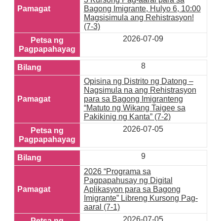
Bagong Imigrante, Hulyo 6, 10:00
Magsisimula ang Rehistrasyon!
(7-3)
2026-07-09
8
Opisina ng Distrito ng Datong –
Nagsimula na ang Rehistrasyon
para sa Bagong Imigranteng
“Matuto ng Wikang Taigee sa
Pakikinig ng Kanta” (7-2)
2026-07-05
9
2026 “Programa sa
Pagpapahusay ng Digital
Aplikasyon para sa Bagong
Imigrante” Libreng Kursong Pag-
aaral (7-1)
2026-07-05