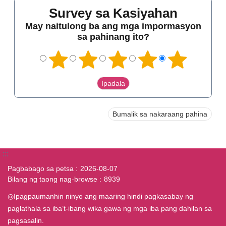
Survey sa Kasiyahan
May naitulong ba ang mga impormasyon
sa pahinang ito?
Bumalik sa nakaraang pahina
:::
Pagbabago sa petsa
2026-08-07
Bilang ng taong nag-browse
8939
◎Ipagpaumanhin ninyo ang maaring hindi pagkasabay ng
paglathala sa iba’t-ibang wika gawa ng mga iba pang dahilan sa
pagsasalin.