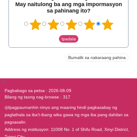
May naitulong ba ang mga impormasyon
sa pahinang ito?
Bumalik sa nakaraang pahina
:::
Pagbabago sa petsa
2026-08-09
Bilang ng taong nag-browse
317
◎Ipagpaumanhin ninyo ang maaring hindi pagkasabay ng
paglathala sa iba’t-ibang wika gawa ng mga iba pang dahilan sa
pagsasalin.
Address ng institusyon: 11008 No. 1 of Shifu Road, Xinyi District,
Taipei City