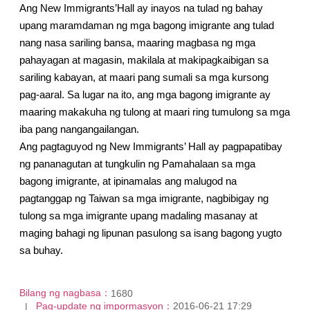
Ang New Immigrants’Hall ay inayos na tulad ng bahay
upang maramdaman ng mga bagong imigrante ang tulad
nang nasa sariling bansa, maaring magbasa ng mga
pahayagan at magasin, makilala at makipagkaibigan sa
sariling kabayan, at maari pang sumali sa mga kursong
pag-aaral. Sa lugar na ito, ang mga bagong imigrante ay
maaring makakuha ng tulong at maari ring tumulong sa mga
iba pang nangangailangan.
Ang pagtaguyod ng New Immigrants’ Hall ay pagpapatibay
ng pananagutan at tungkulin ng Pamahalaan sa mga
bagong imigrante, at ipinamalas ang malugod na
pagtanggap ng Taiwan sa mga imigrante, nagbibigay ng
tulong sa mga imigrante upang madaling masanay at
maging bahagi ng lipunan pasulong sa isang bagong yugto
sa buhay.
Bilang ng nagbasa：
1680
Pag-update ng impormasyon：
2016-06-21 17:29