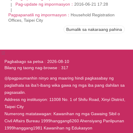
Pag-update ng impormasyon：
2016-06-21 17:28
Pagpapanatili ng impormasyon：
Household Registration
Offices, Taipei City
Bumalik sa nakaraang pahina
:::
Pagbabago sa petsa
2026-08-10
Bilang ng taong nag-browse
317
◎Ipagpaumanhin ninyo ang maaring hindi pagkasabay ng
paglathala sa iba’t-ibang wika gawa ng mga iba pang dahilan sa
pagsasalin.
Address ng institusyon: 11008 No. 1 of Shifu Road, Xinyi District,
Taipei City
Numerong matatawagan: Kawanihan ng mga Gawaing Sibil o
Civil Affairs Bureau 1999hanggang6260 Ahensiyang Panlipunan
1999hanggang1981 Kawanihan ng Edukasyon