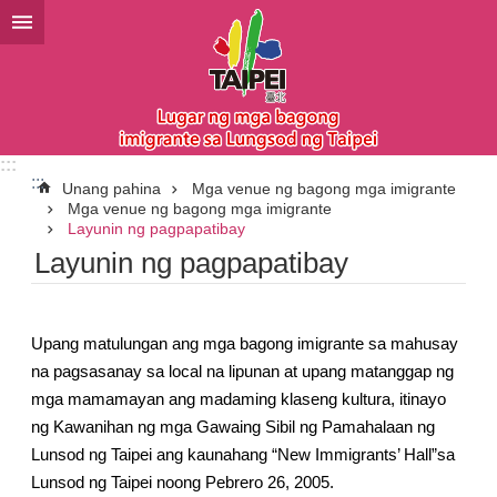
Lumaktaw sa pangunahing bloke ng nilalaman
:::
:::
Unang pahina
Mga venue ng bagong mga imigrante
Mga venue ng bagong mga imigrante
Layunin ng pagpapatibay
Layunin ng pagpapatibay
Upang matulungan ang mga bagong imigrante sa mahusay
na pagsasanay sa local na lipunan at upang matanggap ng
mga mamamayan ang madaming klaseng kultura, itinayo
ng Kawanihan ng mga Gawaing Sibil ng Pamahalaan ng
Lunsod ng Taipei ang kaunahang “New Immigrants’ Hall”sa
Lunsod ng Taipei noong Pebrero 26, 2005.