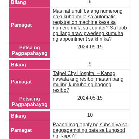
8
Mas nahuhuli ba ang numerong
nakukuha mula sa automatic
registration machine kesa sa
numero mula sa counter? Sa loob
ng ilang araw pwedeng kumuha
ng appointment sa klinika?
2024-05-15
9
Taipei City Hospital – Kapag
nawala ang resibo, maaari bang
muling kumuha ng bagong
resibo?
2024-05-15
10
Paano mag-apply ng subsidiya sa
paggagamot ng bata sa Lungsod
ng Taipei?