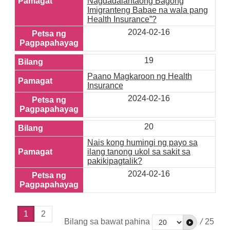
Nagdadalantaong Bagong
Imigranteng Babae na wala pang
Health Insurance”?
2024-02-16
19
Paano Magkaroon ng Health
Insurance
2024-02-16
20
Nais kong humingi ng payo sa
ilang tanong ukol sa sakit sa
pakikipagtalik?
2024-02-16
1
2
Bilang sa bawat pahina
/
25