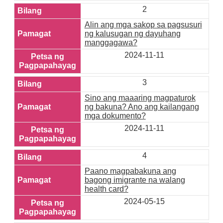
2
Alin ang mga sakop sa pagsusuri
ng kalusugan ng dayuhang
manggagawa?
2024-11-11
3
Sino ang maaaring magpaturok
ng bakuna? Ano ang kailangang
mga dokumento?
2024-11-11
4
Paano magpabakuna ang
bagong imigrante na walang
health card?
2024-05-15