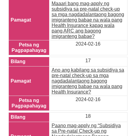
Maaari bang mag-apply ng
subsidiya sa pre-natal check-up
sa mga nagdadalantaong bagong
imigranteng babae na wala pang
Health Insurance kapag wala
pang ARC ang bagong
imigranteng babae?
2024-02-16
17
Ano ang kabilang sa subsidiya sa
pre-natal check-up sa mga
nagdadalantaong bagong
imigranteng babae na wala pang
Health Insurance?
2024-02-16
18
Paano mag-apply ng “Subsidiya
sa Pre-natal Check-up ng