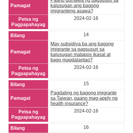
Paano gumawa ng pagsusuri sa
kalusugan ang bagong
imigranteng asawa?
2024-02-16
14
May subsidiya ba ang bagong
imigrante sa pagsusuri sa
kalusugan matapos ikasal at
bago magdalantao?
2024-02-16
15
Pagdating ng bagong imigrante
sa Taiwan, paano mag-apply ng
health insurance?
2024-02-16
16