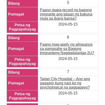
5
Paano ipapa-record ng bagong
imigrante ang talaan ng bakuna
mula sa ibang bansa?
2024-05-15
6
Paano mag-apply ng allowance
sa pamasahe sa Bagong
Imigranteng Nagdadalantao 2U?
2024-05-15
7
Taipei City Hospital – Ano ang
gagawin kung nais ko ng
psychological na pagpapayo?
2024-05-15