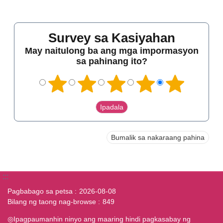
Survey sa Kasiyahan
May naitulong ba ang mga impormasyon
sa pahinang ito?
Bumalik sa nakaraang pahina
:::
Pagbabago sa petsa
2026-08-08
Bilang ng taong nag-browse
849
◎Ipagpaumanhin ninyo ang maaring hindi pagkasabay ng