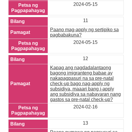
2024-05-15
11
Paano mag-apply ng sertipiko sa
pagbabakuna?
2024-05-15
12
Kapag ang nagdadalantaong
bagong imigranteng babae ay
nakapagpasuri na sa pre-natal
check-up bago nag-apply ng
subsidiya, maaari bang i-apply
ang subsidiya sa nabayaran nang
gastos sa pre-natal check-up?
2024-02-16
13