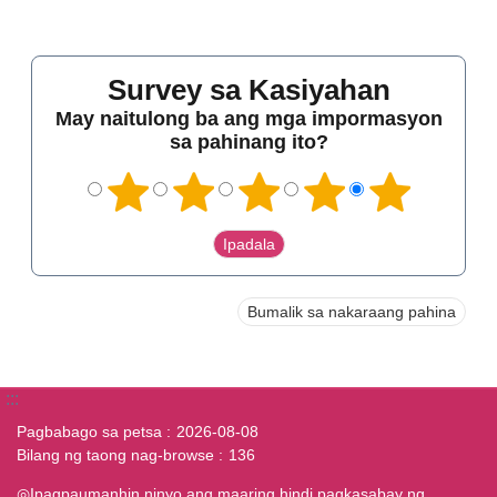
Survey sa Kasiyahan
May naitulong ba ang mga impormasyon
sa pahinang ito?
Bumalik sa nakaraang pahina
:::
Pagbabago sa petsa
2026-08-08
Bilang ng taong nag-browse
136
◎Ipagpaumanhin ninyo ang maaring hindi pagkasabay ng