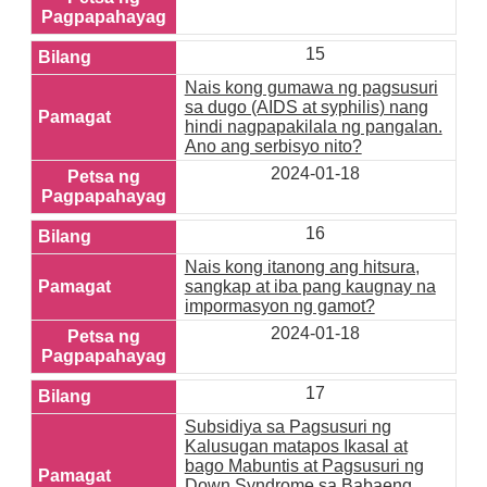
15
Nais kong gumawa ng pagsusuri
sa dugo (AIDS at syphilis) nang
hindi nagpapakilala ng pangalan.
Ano ang serbisyo nito?
2024-01-18
16
Nais kong itanong ang hitsura,
sangkap at iba pang kaugnay na
impormasyon ng gamot?
2024-01-18
17
Subsidiya sa Pagsusuri ng
Kalusugan matapos Ikasal at
bago Mabuntis at Pagsusuri ng
Down Syndrome sa Babaeng