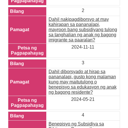
2
Dahil nakipagdiborsyo at may
kahirapan sa pananalapi,
mayroon bang subsidiyang tulong
sa tanghalian ng anak ng bagong
imigrante sa paaralan?
2024-11-11
3
Dahil diborsyado at hirap sa
pananalapi, gusto kong malaman
kung may maitutulong o
benepisyo sa edukasyon ng anak
ng bagong residente?
2024-05-21
4
Benepisyo ng Subsidiya sa