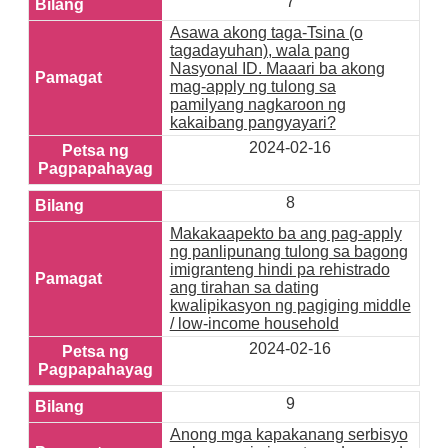
7
Asawa akong taga-Tsina (o
tagadayuhan), wala pang
Nasyonal ID. Maaari ba akong
mag-apply ng tulong sa
pamilyang nagkaroon ng
kakaibang pangyayari?
2024-02-16
8
Makakaapekto ba ang pag-apply
ng panlipunang tulong sa bagong
imigranteng hindi pa rehistrado
ang tirahan sa dating
kwalipikasyon ng pagiging middle
/ low-income household
2024-02-16
9
Anong mga kapakanang serbisyo