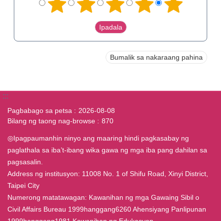
Bumalik sa nakaraang pahina
:::
Pagbabago sa petsa
2026-08-08
Bilang ng taong nag-browse
870
◎Ipagpaumanhin ninyo ang maaring hindi pagkasabay ng
paglathala sa iba’t-ibang wika gawa ng mga iba pang dahilan sa
pagsasalin.
Address ng institusyon: 11008 No. 1 of Shifu Road, Xinyi District,
Taipei City
Numerong matatawagan: Kawanihan ng mga Gawaing Sibil o
Civil Affairs Bureau 1999hanggang6260 Ahensiyang Panlipunan
1999hanggang1981 Kawanihan ng Edukasyon