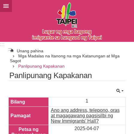
Lumaktaw sa pangunahing bloke ng nilalaman
:::
:::
Unang pahina
Mga Madalas na Itanong na mga Katanungan at Mga
Sagot
Panlipunang Kapakanan
Panlipunang Kapakanan
1
Ano ang address, telepono, oras
at magagawang pagsisilbi ng
New Immigrants’ Hall?
2025-04-07