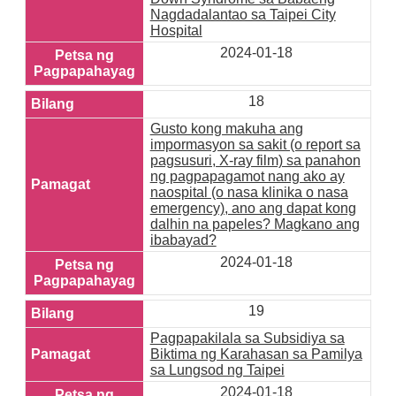
Nagdadalantao sa Taipei City
Hospital
2024-01-18
18
Gusto kong makuha ang
impormasyon sa sakit (o report sa
pagsusuri, X-ray film) sa panahon
ng pagpapagamot nang ako ay
naospital (o nasa klinika o nasa
emergency), ano ang dapat kong
dalhin na papeles? Magkano ang
ibabayad?
2024-01-18
19
Pagpapakilala sa Subsidiya sa
Biktima ng Karahasan sa Pamilya
sa Lungsod ng Taipei
2024-01-18