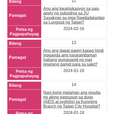
12
Ano ang kwalipikasyon sa pag-
apply ng subsidiya sa 2U
Sasakyan sa mga Nagdadalantao
sa Lungsod ng Taipei?
2024-02-16
13
Ano ang dapat gawin kapag hindi
maganda ang nararamdaman
habang gumagamit ng may
resetang gamot para sa sakit?
2024-01-18
14
Nais kong malaman ang resulta
ng aking pagsusuri sa dugo
(AIDS at syphilis) sa Kunming
Branch ng Taipei City Hospital?
2024-01-18