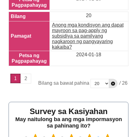
20
Anong mga kondisyon ang dapat
mayroon sa pag-apply ng
subsidiya sa pamilyang
nagkaroon ng pangyayaring
kakaiba?
2024-01-18
1
2
Bilang sa bawat pahina
/
26
Survey sa Kasiyahan
May naitulong ba ang mga impormasyon
sa pahinang ito?