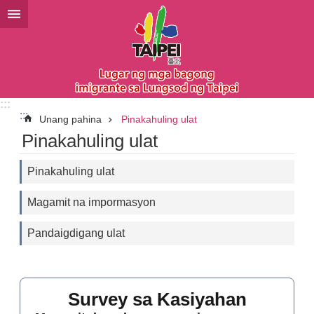
Lumaktaw sa pangunahing bloke ng nilalaman
:::
:::
Unang pahina
Pinakahuling ulat
Pinakahuling ulat
Pinakahuling ulat
Magamit na impormasyon
Pandaigdigang ulat
Survey sa Kasiyahan