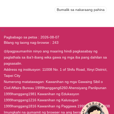
Bumalik sa nakaraang pahina
:::
Pagbabago sa petsa
2026-08-07
Bilang ng taong nag-browse
243
◎Ipagpaumanhin ninyo ang maaring hindi pagkasabay ng
paglathala sa iba’t-ibang wika gawa ng mga iba pang dahilan sa
pagsasalin.
Address ng institusyon: 11008 No. 1 of Shifu Road, Xinyi District,
Taipei City
Numerong matatawagan: Kawanihan ng mga Gawaing Sibil o
Civil Affairs Bureau 1999hanggang6260 Ahensiyang Panlipunan
1999hanggang1981 Kawanihan ng Edukasyon
1999hanggang1216 Kawanihan ng Kalusugan
1999hanggang1816 Kawanihan ng Paggawa 1999hanggang7038
Imungkahi na gumamit ng browser na ang bersiyon ay IE4.0 o