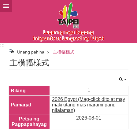
Lumaktaw sa pangunahing bloke ng nilalaman
:::
:::
Unang pahina
主橫幅樣式
主橫幅樣式
1
2026 Egypt (Mag-click dito at may
makikitang mas marami pang
nilalaman)
2026-08-01