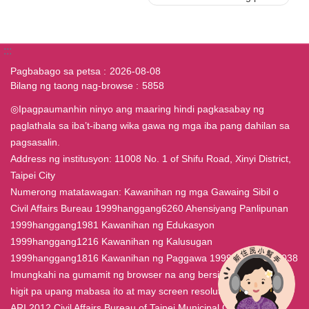
:::
Pagbabago sa petsa
2026-08-08
Bilang ng taong nag-browse
5858
◎Ipagpaumanhin ninyo ang maaring hindi pagkasabay ng
paglathala sa iba’t-ibang wika gawa ng mga iba pang dahilan sa
pagsasalin.
Address ng institusyon: 11008 No. 1 of Shifu Road, Xinyi District,
Taipei City
Numerong matatawagan: Kawanihan ng mga Gawaing Sibil o
Civil Affairs Bureau 1999hanggang6260 Ahensiyang Panlipunan
1999hanggang1981 Kawanihan ng Edukasyon
1999hanggang1216 Kawanihan ng Kalusugan
1999hanggang1816 Kawanihan ng Paggawa 1999hanggang7038
Imungkahi na gumamit ng browser na ang bersiyon ay IE4.0 o
higit pa upang mabasa ito at may screen resolution na 800x600.
ARI 2012 Civil Affairs Bureau of Taipei Municipal Government