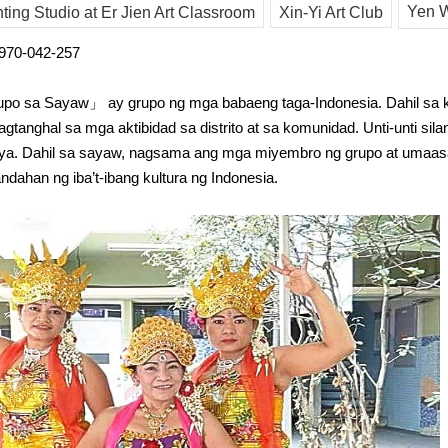
Yen W
ing Studio at Er Jien Art Classroom
Xin-Yi Art Club
970-042-257
 sa Sayaw」 ay grupo ng mga babaeng taga-Indonesia. Dahil sa kan
tanghal sa mga aktibidad sa distrito at sa komunidad. Unti-unti sil
sya. Dahil sa sayaw, nagsama ang mga miyembro ng grupo at umaasa 
dahan ng iba’t-ibang kultura ng Indonesia.