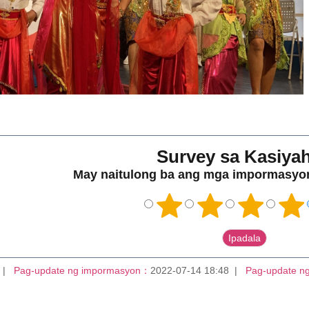
Survey sa Kasiya
May naitulong ba ang mga impormasyon
Pag-update ng impormasyon：
2022-07-14 18:48
Pag-update n