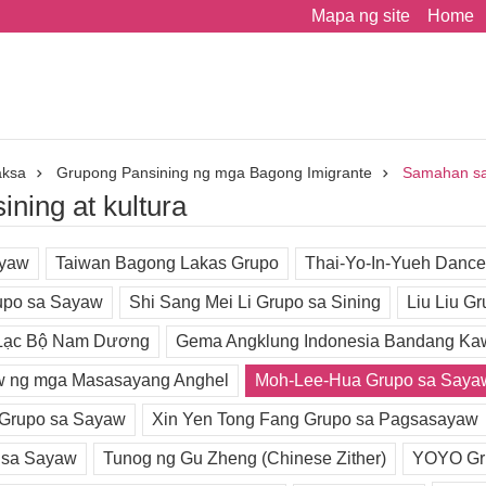
Mapa ng site
Home
aksa
Grupong Pansining ng mga Bagong Imigrante
Samahan sa 
ning at kultura
ayaw
Taiwan Bagong Lakas Grupo
Thai-Yo-In-Yueh Danc
upo sa Sayaw
Shi Sang Mei Li Grupo sa Sining
Liu Liu G
Lạc Bộ Nam Dương
Gema Angklung Indonesia Bandang Ka
 ng mga Masasayang Anghel
Moh-Lee-Hua Grupo sa Saya
 Grupo sa Sayaw
Xin Yen Tong Fang Grupo sa Pagsasayaw
 sa Sayaw
Tunog ng Gu Zheng (Chinese Zither)
YOYO Gru