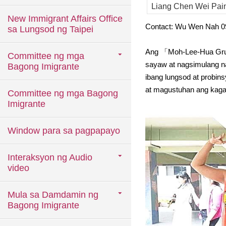
Liang Chen Wei Paint
New Immigrant Affairs Office
Contact: Wu Wen Nah 0
sa Lungsod ng Taipei
Ang 「Moh-Lee-Hua Grupo
Committee ng mga
sayaw at nagsimulang nag
Bagong Imigrante
ibang lungsod at probin
at magustuhan ang kagan
Committee ng mga Bagong
Imigrante
Window para sa pagpapayo
Interaksyon ng Audio
video
Mula sa Damdamin ng
Bagong Imigrante