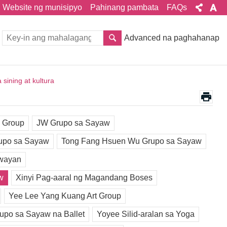
Website ng munisipyo
Pahinang pambata
FAQs
Advanced na paghahanap
sining at kultura
e Group
JW Grupo sa Sayaw
rupo sa Sayaw
Tong Fang Hsuen Wu Grupo sa Sayaw
wayan
w
Xinyi Pag-aaral ng Magandang Boses
Yee Lee Yang Kuang Art Group
po sa Sayaw na Ballet
Yoyee Silid-aralan sa Yoga