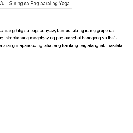
u．Sining sa Pag-aaral ng Yoga
ilang hilig sa pagsasayaw, bumuo sila ng isang grupo sa
ang inimbitahang magbigay ng pagtatanghal hanggang sa iba’t-
silang mapanood ng lahat ang kanilang pagtatanghal, makilala