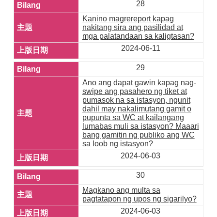
28
Kanino magrereport kapag
nakitang sira ang pasilidad at
mga palatandaan sa kaligtasan?
2024-06-11
29
Ano ang dapat gawin kapag nag-
swipe ang pasahero ng tiket at
pumasok na sa istasyon, ngunit
dahil may nakalimutang gamit o
pupunta sa WC at kailangang
lumabas muli sa istasyon? Maaari
bang gamitin ng publiko ang WC
sa loob ng istasyon?
2024-06-03
30
Magkano ang multa sa
pagtatapon ng upos ng sigarilyo?
2024-06-03