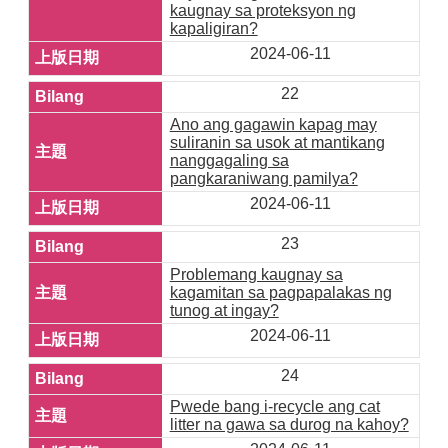
kaugnay sa proteksyon ng
kapaligiran?
2024-06-11
22
Ano ang gagawin kapag may
suliranin sa usok at mantikang
nanggagaling sa
pangkaraniwang pamilya?
2024-06-11
23
Problemang kaugnay sa
kagamitan sa pagpapalakas ng
tunog at ingay?
2024-06-11
24
Pwede bang i-recycle ang cat
litter na gawa sa durog na kahoy?