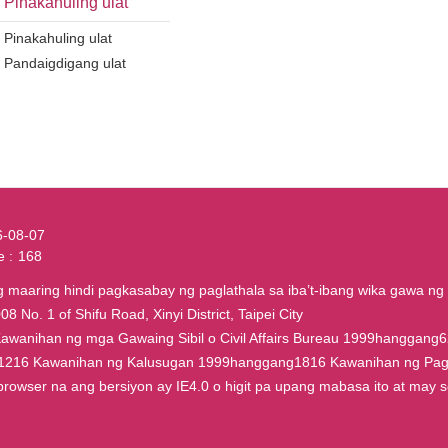
Pinakahuling ulat
Pinakahuling ulat
Pandaigdigang ulat
6-08-07
e
168
maaring hindi pagkasabay ng paglathala sa iba’t-ibang wika gawa ng 
8 No. 1 of Shifu Road, Xinyi District, Taipei City
wanihan ng mga Gawaing Sibil o Civil Affairs Bureau 1999hanggan
1216 Kawanihan ng Kalusugan 1999hanggang1816 Kawanihan ng P
owser na ang bersiyon ay IE4.0 o higit pa upang mabasa ito at may scr