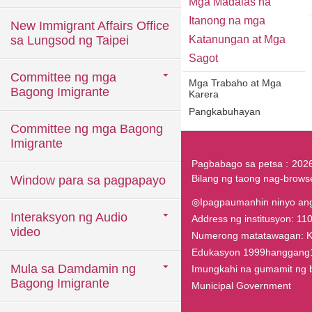
Mga Madalas na
Itanong na mga
New Immigrant Affairs Office
sa Lungsod ng Taipei
Katanungan at Mga
Sagot
Committee ng mga
Mga Trabaho at Mga
Bagong Imigrante
Karera
Pangkabuhayan
Committee ng mga Bagong
Imigrante
Pagbabago sa petsa
202
Bilang ng taong nag-brows
Window para sa pagpapayo
◎Ipagpaumanhin ninyo ang 
Interaksyon ng Audio
Address ng institusyon: 1100
video
Numerong matatawagan: Ka
Edukasyon 1999hanggang
Mula sa Damdamin ng
Imungkahi na gumamit ng br
Bagong Imigrante
Municipal Government