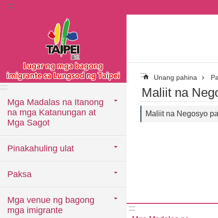
:::
Lumaktaw sa pangunahing bloke ng nilalaman
:::
Unang pahina
P
:::
Maliit na Neg
Mga Madalas na Itanong
na mga Katanungan at
Maliit na Negosyo p
Mga Sagot
Pinakahuling ulat
Paksa
Mga venue ng bagong
:::
mga imigrante