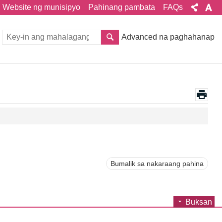
Website ng munisipyo
Pahinang pambata
FAQs
Advanced na paghahanap
Bumalik sa nakaraang pahina
Buksan