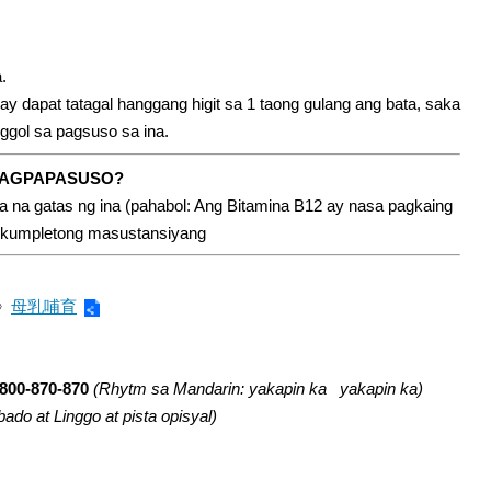
.
 dapat tatagal hanggang higit sa 1 taong gulang ang bata, saka
gol sa pagsuso sa ina.
 PAGPAPASUSO?
a na gatas ng ina (pahabol: Ang Bitamina B12 ay nasa pagkaing
ng kumpletong masustansiyang
》
母乳哺育
800-870-870
(Rhytm sa Mandarin: yakapin ka yakapin ka)
do at Linggo at pista opisyal)