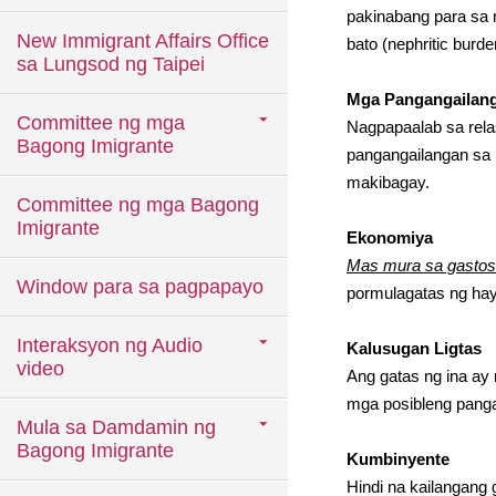
pakinabang para sa 
New Immigrant Affairs Office
bato (nephritic bur
sa Lungsod ng Taipei
Mga Pangangailan
Committee ng mga
Nagpapaalab sa rela
Bagong Imigrante
pangangailangan sa 
makibagay.
Committee ng mga Bagong
Imigrante
Ekonomiya
Mas mura sa gastos
Window para sa pagpapayo
pormulagatas ng hay
Interaksyon ng Audio
Kalusugan Ligtas
video
Ang gatas ng ina ay 
mga posibleng panga
Mula sa Damdamin ng
Bagong Imigrante
Kumbinyente
Hindi na kailangang