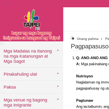
:::
Lumaktaw sa pangunahing bloke ng nilalaman
:::
Unang pahina
P
:::
Pagpapasuso
Mga Madalas na Itanong
na mga Katanungan at
Q: ANO-ANO ANG
Mga Sagot
A:
Mga pakinabang n
Pinakahuling ulat
Nutrisyon
Naglalaman ng immun
Paksa
pagpapahusay ng utak
Mga venue ng bagong
Pagtunaw
mga imigrante
Ang lactalbumin, ang