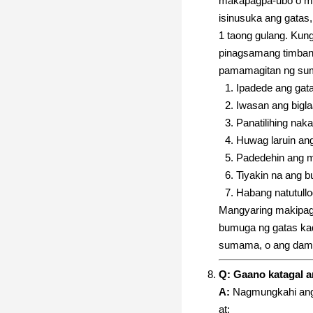
makapagpa-ubo o mag
isinusuka ang gatas
1 taong gulang. Kun
pinagsamang timbang
pamamagitan ng su
Ipadede ang gat
Iwasan ang bigl
Panatilihing na
Huwag laruin an
Padedehin ang m
Tiyakin na ang b
Habang natutullo
Mangyaring makipagk
bumuga ng gatas kad
sumama, o ang dami
Q: Gaano katagal 
A:
Nagmungkahi ang 
at: