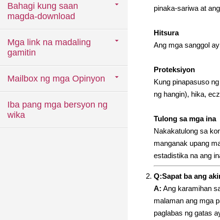
Bahagi kung saan
pinaka-sariwa at an
magda-download
Hitsura
Mga link na madaling
Ang mga sanggol ay 
gamitin
Proteksiyon
Mailbox ng mga Opinyon
Kung pinapasuso ng
ng hangin), hika, ecz
Iba pang mga bersyon ng
wika
Tulong sa mga ina
Nakakatulong sa kon
manganak upang matu
estadistika na ang 
Q:Sapat ba ang ak
A:
Ang karamihan sa 
malaman ang mga pan
paglabas ng gatas ay