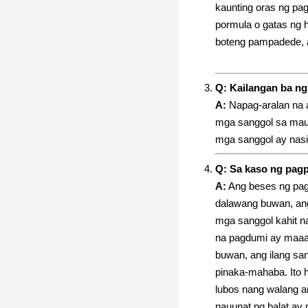
kaunting oras ng p
pormula o gatas ng
boteng pampadede, a
Q: Kailangan ba n
A:
Napag-aralan na a
mga sanggol sa mau
mga sanggol ay nasi
Q: Sa kaso ng pagp
A:
Ang beses ng pagd
dalawang buwan, ang
mga sanggol kahit na
na pagdumi ay maaar
buwan, ang ilang sa
pinaka-mahaba. Ito 
lubos nang walang an
nauunat ng balat ay 