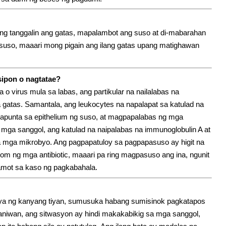
 tanggalin ang gatas, mapalambot ang suso at di-mabarahan
uso, maaari mong pigain ang ilang gatas upang matighawan
sipon o nagtatae?
o virus mula sa labas, ang partikular na nailalabas na
gatas. Samantala, ang leukocytes na napalapat sa katulad na
papunta sa epithelium ng suso, at magpapalabas ng mga
g mga sanggol, ang katulad na naipalabas na immunoglobulin A at
sa mga mikrobyo. Ang pagpapatuloy sa pagpapasuso ay higit na
om ng mga antibiotic, maaari pa ring magpasuso ang ina, ngunit
amot sa kaso ng pagkabahala.
a ng kanyang tiyan, sumusuka habang sumisinok pagkatapos
aniwan, ang sitwasyon ay hindi makakabikig sa mga sanggol,