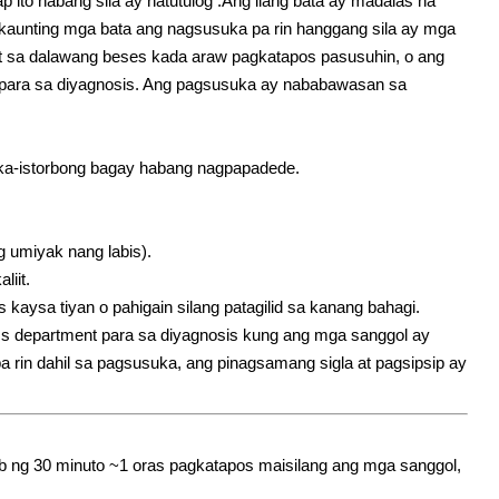
to habang sila ay natutulog .Ang ilang bata ay madalas na
kaunting mga bata ang nagsusuka pa rin hanggang sila ay mga
git sa dalawang beses kada araw pagkatapos pasusuhin, o ang
 para sa diyagnosis. Ang pagsusuka ay nababawasan sa
aka-istorbong bagay habang nagpapadede.
 umiyak nang labis).
liit.
kaysa tiyan o pahigain silang patagilid sa kanang bahagi.
s department para sa diyagnosis kung ang mga sanggol ay
 rin dahil sa pagsusuka, ang pinagsamang sigla at pagsipsip ay
 ng 30 minuto ~1 oras pagkatapos maisilang ang mga sanggol,