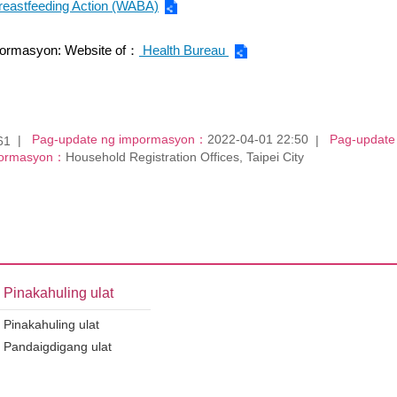
Breastfeeding Action (WABA)
ormasyon: Website of：
Health Bureau
Pag-update ng impormasyon：
2022-04-01 22:50
Pag-updat
61
mpormasyon：
Household Registration Offices, Taipei City
Pinakahuling ulat
Pinakahuling ulat
Pandaigdigang ulat