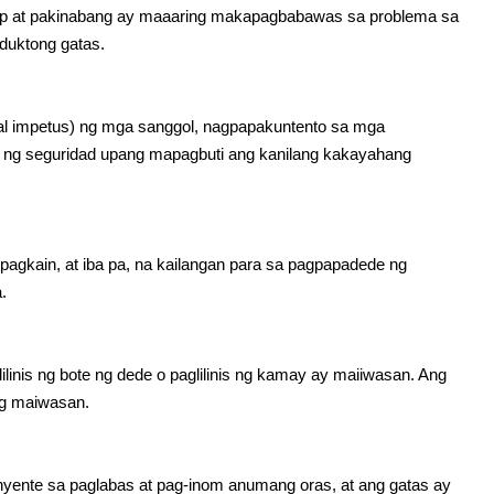
sip at pakinabang ay maaaring makapagbabawas sa problema sa
duktong gatas.
tal impetus) ng mga sanggol, nagpapakuntento sa mga
m ng seguridad upang mapagbuti ang kanilang kakayahang
agkain, at iba pa, na kailangan para sa pagpapadede ng
.
linis ng bote ng dede o paglilinis ng kamay ay maiiwasan. Ang
ng maiwasan.
yente sa paglabas at pag-inom anumang oras, at ang gatas ay