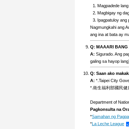
Magpadede lang 
Magbigay ng dag
Ipagpatuloy ang
Nagmungkahi ang Ame
ang ina at bata ay 
Q: MAAARI BANG
A:
Sigurado. Ang pag
galing sa hayop lan
Q: Saan ako makak
A:
*.Taipei City Gov
*.衛生福利部國民
Department of Natio
Pagkonsulta na Or
*
Samahan ng Pagpap
*
La Leche League