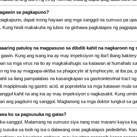
gagawin sa pagkapuno?
pagkapuno, dapat mong hayaan ang mga sanggol na sumuso pa upang
 Kung hindi makakuha ng lubos na ginhawa pagkatapos ng pagpapas
aaaring patuloy na magpasuso sa dibdib kahit na nagkaroon ng 
awin. Kung ang isang ina ay may impeksiyon ng iba’t ibang bakterya 
ban sa mga virus na ito ay magkakahugis sa katawan at humahalo sa 
n ng ina ay magpapa-aktiba sa phagocyte at lymphocyte, at iba pa, 
ahil sa ilang pampalabas na kasangkapan sa gastrointestinal tract n
di mapipinsala ng gastric acid, at poprotekta sa mga katawan mula 
anggol kahit na ang ina ay may impeksiyon o nagkasakit. Kung umiin
an ang pagdumi ng sanggol. Magtanong sa mga doktor tungkol sa g
wa ko sa pagsusuka ng gatas?
gka-sanggol. Malamang na sumuso siya nang mas marami kaysa kay
g susuka sa loob ng isa o dalawang oras pagkatapos pededehin. Kar