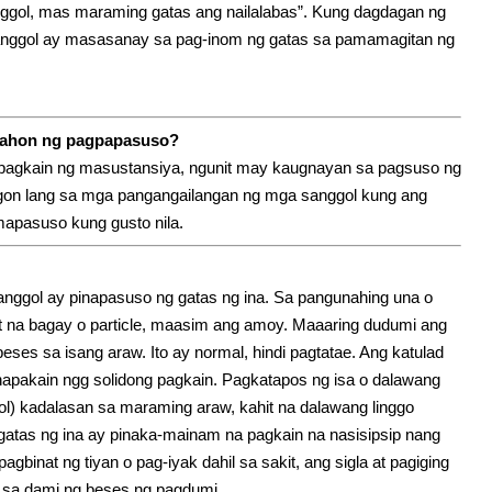
ggol, mas maraming gatas ang nailalabas”. Kung dagdagan ng
sanggol ay masasanay sa pag-inom ng gatas sa pamamagitan ng
anahon ng pagpapasuso?
 pagkain ng masustansiya, ngunit may kaugnayan sa pagsuso ng
gon lang sa mga pangangailangan ng mga sanggol kung ang
mapasuso kung gusto nila.
nggol ay pinapasuso ng gatas ng ina. Sa pangunahing una o
t na bagay o particle, maasim ang amoy. Maaaring dudumi ang
ses sa isang araw. Ito ay normal, hindi pagtatae. Ang katulad
apakain ngg solidong pagkain. Pagkatapos ng isa o dalawang
l) kadalasan sa maraming araw, kahit na dalawang linggo
 gatas ng ina ay pinaka-mainam na pagkain na nasisipsip nang
inat ng tiyan o pag-iyak dahil sa sakit, ang sigla at pagiging
na sa dami ng beses ng pagdumi.