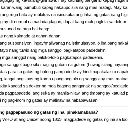
bigay ng kawalang-ginhawa, may kaunting panganib kapag naganap i
, karaniwang bumubuti kapag nakaupo sila nang mas matagl. May ka
g ang mga bata ay malakas na isinusuka ang lahat ng gatas nang hi
 ay di-normal na nadadagdagan, dapat kang makipagkita sa doktor
musunod na mga hakbang:
as nang kalmado at dahan-dahan.
aang suspensiyon, ingay/maliwanag na istimulasyon, o iba pang nak
katayo nang tuwid ang mga sanggol pagkatapos padedehin.
g mga sanggol nang paloko-loko pagkatapos padedehin.
ga sanggol bago sila maging gutom na gutom (huwag silang hayaang
utas para sa gatas ng boteng pampadede ay hindi napakalaki o napaka
g, iangat ang itaas ng kama upang ang ulo ng sanggol ay mas mataas 
ita kaagad sa doktor ng mga bagong panganak na sanggol/pediatric
a pagpapadede, ang suka ay manila-nilaw, ang timbang ay katulad pa
 ng pag-inom ng gatas ay malinaw na nababawasan.
ang pagpapasuso ng gatas ng ina, pinakamababa?
WHO at ang Unicef noong 1999: magpadede ng gatas ng ina sa loob