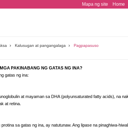
Mapa ng site
Home
aksa
Kalusugan at pangangalaga
Pagpapasuso
 MGA PAKINABANG NG GATAS NG INA?
g gatas ng ina:
oglobulin at mayaman sa DHA (polyunsaturated fatty acids), na na
 at retina.
 protina sa gatas ng ina, ay natutunaw. Ang lipase na pinaghiwa-hiwal