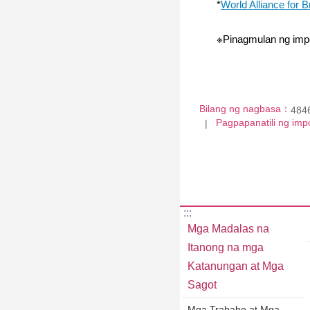
*
World Alliance for 
※Pinagmulan ng imp
Bilang ng nagbasa：
484
Pagpapanatili ng i
:::
Mga Madalas na
Itanong na mga
Katanungan at Mga
Sagot
Mga Trabaho at Mga