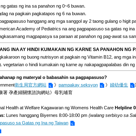
ng gatas ng ina sa panahon ng 0~6 buwan.
dag na pagkain pagkatapos ng 6 na buwan.
 pagpapasuso hanggang ang mga sanggol ay 2 taong gulang o higit pa
rican Academy of Pediatrics na ang pagpapasuso sa gatas ng ina ay
magkasamang magpapasya sa paraan at panahon ng pag-awat sa sang
 ANG INA AY HINDI KUMAKAIN NG KARNE SA PANAHON NG
kakaroon ng buong nutrisyon at pagkain ng Vitamin B12, ang mga in
g). vegetarian o hindi kumakain ng karne ay nakapagpapalabas din 
ahanap ng materyal o babasahin sa pagpapasuso?
ernment
衛生局官方網站
》
pampakay seksyon
》
婦幼優生
健康署 孕產婦關懷諮詢網站》母乳哺育
nal Health at Welfare Kagawaran ng Womens Health Care
Helpline 0
as:
Lunes hanggang Biyernes 8:00-18:00 pm
(walang serbisyo sa Saba
asuso sa Gatas ng Ina ng Taiwan