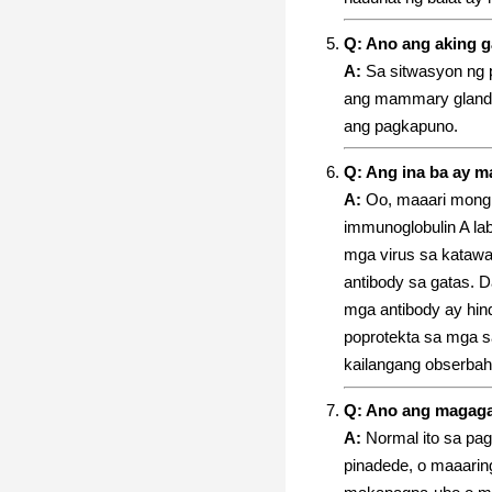
Q: Ano ang aking 
A:
Sa sitwasyon ng 
ang mammary gland.
ang pagkapuno.
Q: Ang ina ba ay m
A:
Oo, maaari mong g
immunoglobulin A la
mga virus sa katawa
antibody sa gatas. D
mga antibody ay hin
poprotekta sa mga s
kailangang obserbah
Q: Ano ang magaga
A:
Normal ito sa pa
pinadede, o maaarin