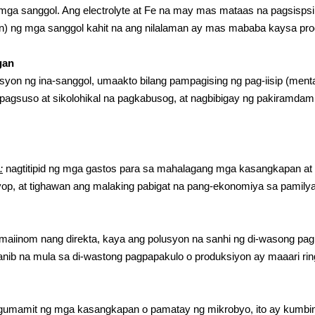
mga sanggol. Ang electrolyte at Fe na may mas mataas na pagsisp
den) ng mga sanggol kahit na ang nilalaman ay mas mababa kaysa pro
gan
syon ng ina-sanggol, umaakto bilang pampagising ng pag-iisip (men
pagsuso at sikolohikal na pagkabusog, at nagbibigay ng pakiramda
:
nagtitipid ng mga gastos para sa mahalagang mga kasangkapan at p
op, at tighawan ang malaking pabigat na pang-ekonomiya sa pamilya
maiinom nang direkta, kaya ang polusyon na sanhi ng di-wasong pagli
nib na mula sa di-wastong pagpapakulo o produksiyon ay maaari ri
 gumamit ng mga kasangkapan o pamatay ng mikrobyo, ito ay kumbin