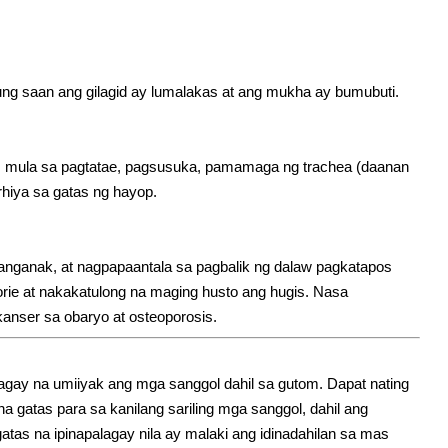
ung saan ang gilagid ay lumalakas at ang mukha ay bumubuti.
s mula sa pagtatae, pagsusuka, pamamaga ng trachea (daanan
erhiya sa gatas ng hayop.
anganak, at nagpapaantala sa pagbalik ng dalaw pagkatapos
rie at nakakatulong na maging husto ang hugis. Nasa
anser sa obaryo at osteoporosis.
gay na umiiyak ang mga sanggol dahil sa gutom. Dapat nating
gatas para sa kanilang sariling mga sanggol, dahil ang
tas na ipinapalagay nila ay malaki ang idinadahilan sa mas