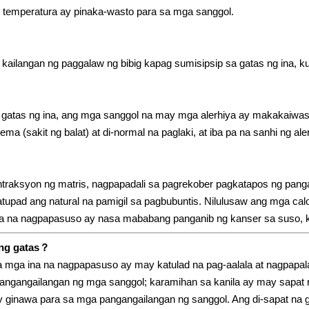
g temperatura ay pinaka-wasto para sa mga sanggol.
kailangan ng paggalaw ng bibig kapag sumisipsip sa gatas ng ina, k
 gatas ng ina, ang mga sanggol na may mga alerhiya ay makakaiwa
ema (sakit ng balat) at di-normal na paglaki, at iba pa na sanhi ng al
traksyon ng matris, nagpapadali sa pagrekober pagkatapos ng pang
pad ang natural na pamigil sa pagbubuntis. Nilulusaw ang mga calo
ina na nagpapasuso ay nasa mababang panganib ng kanser sa suso, k
ing gatas？
mga ina na nagpapasuso ay may katulad na pag-aalala at nagpapala
gangailangan ng mga sanggol; karamihan sa kanila ay may sapat na 
 ginawa para sa mga pangangailangan ng sanggol. Ang di-sapat na ga