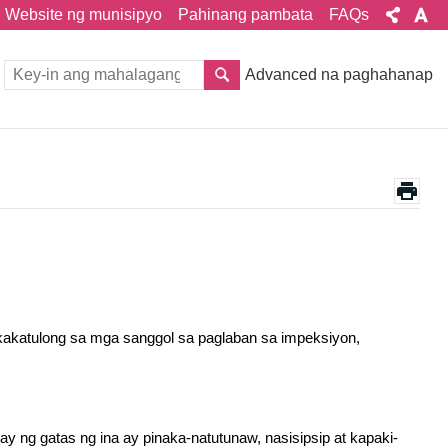
Website ng munisipyo
Pahinang pambata
FAQs
Advanced na paghahanap
kakatulong sa mga sanggol sa paglaban sa impeksiyon,
ay ng gatas ng ina ay pinaka-natutunaw, nasisipsip at kapaki-