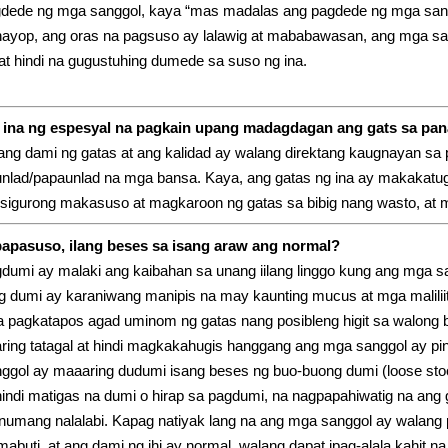
agdede ng mga sanggol, kaya “mas madalas ang pagdede ng mga san
 hayop, ang oras na pagsuso ay lalawig at mababawasan, ang mga 
t hindi na gugustuhing dumede sa suso ng ina.
g ina ng espesyal na pagkain upang madagdagan ang gats sa p
ng dami ng gatas at ang kalidad ay walang direktang kaugnayan sa
nlad/papaunlad na mga bansa. Kaya, ang gatas ng ina ay makakatu
sigurong makasuso at magkaroon ng gatas sa bibig nang wasto, at 
apasuso, ilang beses sa isang araw ang normal?
umi ay malaki ang kaibahan sa unang iilang linggo kung ang mga sa
 dumi ay karaniwang manipis na may kaunting mucus at mga malilii
 pagkatapos agad uminom ng gatas nang posibleng higit sa walong be
ing tatagal at hindi magkakahugis hanggang ang mga sanggol ay pin
nggol ay maaaring dudumi isang beses ng buo-buong dumi (loose stoo
hindi matigas na dumi o hirap sa pagdumi, na nagpapahiwatig na ang
umang nalalabi. Kapag natiyak lang na ang mga sanggol ay walang pagb
mabuti, at ang dami ng ihi ay normal, walang dapat ipag-alala kahit 