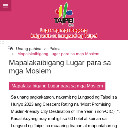
Lumaktaw sa pangunahing bloke ng nilalaman
:::
:::
Unang pahina
Paksa
Mapalakaibigang Lugar para sa mga Moslem
Mapalakaibigang Lugar para sa
mga Moslem
Mapalakaibigang Lugar para sa mga Moslem
Sa unang pagkakataon, nakamit ng Lungsod ng Taipei sa
Hunyo 2023 ang Crescent Rating na “Most Promising
Muslim-friendly City Destination of The Year（non-OIC）”.
Kasalukuyang may mahigit sa 60 hotel at kainan sa
Lungsod ng Taipei na maaaring tirahan at mapuntahan ng