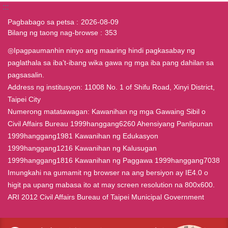
:::
Pagbabago sa petsa
2026-08-09
Bilang ng taong nag-browse
353
◎Ipagpaumanhin ninyo ang maaring hindi pagkasabay ng
paglathala sa iba’t-ibang wika gawa ng mga iba pang dahilan sa
pagsasalin.
Address ng institusyon: 11008 No. 1 of Shifu Road, Xinyi District,
Taipei City
Numerong matatawagan: Kawanihan ng mga Gawaing Sibil o
Civil Affairs Bureau 1999hanggang6260 Ahensiyang Panlipunan
1999hanggang1981 Kawanihan ng Edukasyon
1999hanggang1216 Kawanihan ng Kalusugan
1999hanggang1816 Kawanihan ng Paggawa 1999hanggang7038
Imungkahi na gumamit ng browser na ang bersiyon ay IE4.0 o
higit pa upang mabasa ito at may screen resolution na 800x600.
ARI 2012 Civil Affairs Bureau of Taipei Municipal Government