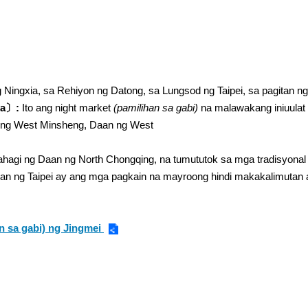
Ningxia, sa Rehiyon ng Datong, sa Lungsod ng Taipei, sa pagitan 
ya〕:
Ito ang night market
(pamilihan sa gabi)
na malawakang iniuulat
ng West Minsheng, Daan ng West
bahagi ng Daan ng North Chongqing, na tumututok sa mga tradisyon
ng Taipei ay ang mga pagkain na mayroong hindi makakalimutan at 
n sa gabi) ng Jingmei