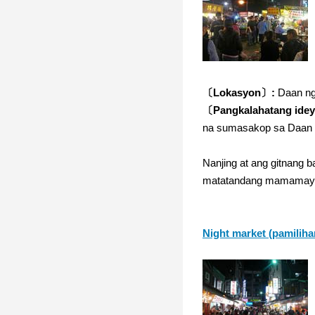
〔Lokasyon〕:
Daan ng 
〔Pangkalahatang ide
na sumasakop sa Daan 
Nanjing at ang gitnang 
matatandang mamamayan 
Night market (pamiliha