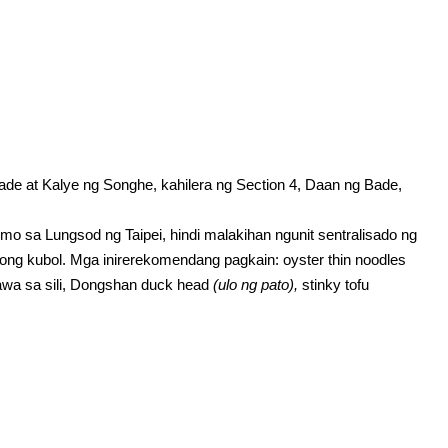
de at Kalye ng Songhe, kahilera ng Section 4, Daan ng Bade,
mo sa Lungsod ng Taipei, hindi malakihan ngunit sentralisado ng
ng kubol. Mga inirerekomendang pagkain: oyster thin noodles
awa sa sili, Dongshan duck head
(ulo ng pato),
stinky tofu