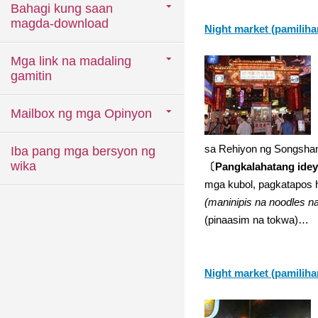
Bahagi kung saan
magda-download
Night market (pamiliha
Mga link na madaling
gamitin
Mailbox ng mga Opinyon
sa Rehiyon ng Songshan
Iba pang mga bersyon ng
wika
〔Pangkalahatang ide
mga kubol, pagkatapos h
(maninipis na noodles n
(pinaasim na tokwa)…
Night market (pamiliha