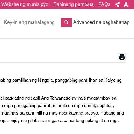
Website ng munisipyo
Pahinang pambata
FAQs
Advanced na paghahanap
abing pamilihan ng Ningxia, panggabing pamilihan sa Kalye ng
ipei pagdating ng gabi! Ang Taiwanese ay nais magtambay sa
 sa mga panggabing pamilihan mula sa mga damit, sapatos,
 mga nais sa pamimili na may abot-kayang presyo. Habang ang
agpapa-enjoy nang labis sa mga nasa hustong gulang at sa mga