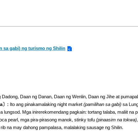
n sa gabi) ng turismo ng Shilin
Dadong, Daan ng Danan, Daan ng Wenlin, Daan ng Jihe at pumapaligi
ya〕:
Ito ang pinakamalaking night market
(pamilihan sa gabi)
sa Lung
 lungsod. Mga inirerekomendang pagkain: tortang talaba, maliit na p
oca pearl, mga pira-pirasong manok, stinky tofu
(pinaasim na tokwa),
 rib na may dahong pampalasa, malalaking sausage ng Shilin.