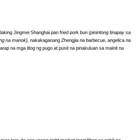
king Jingmei Shanghai pan fried pork bun
(piniritong tinapay sa
ng na manok),
nakakaganang Zhengjia na barbecue, angelica na
ap na mga itlog ng pugo at pusit na pinakuluan sa mainit na