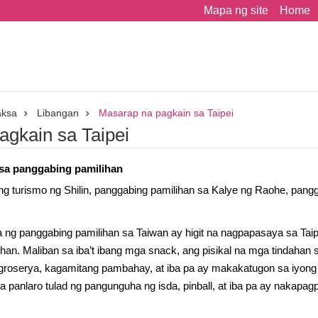
Mapa ng site
Home
aksa
Libangan
Masarap na pagkain sa Taipei
agkain sa Taipei
 sa panggabing pamilihan
g turismo ng Shilin, panggabing pamilihan sa Kalye ng Raohe, pangg
a ng panggabing pamilihan sa Taiwan ay higit na nagpapasaya sa Ta
han. Maliban sa iba’t ibang mga snack, ang pisikal na mga tindahan
groserya, kagamitang pambahay, at iba pa ay makakatugon sa iyong
na panlaro tulad ng pangunguha ng isda, pinball, at iba pa ay nakap