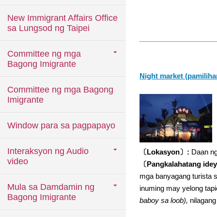
New Immigrant Affairs Office
sa Lungsod ng Taipei
Committee ng mga
Bagong Imigrante
Night market (pamiliha
Committee ng mga Bagong
Imigrante
Window para sa pagpapayo
Interaksyon ng Audio
〔Lokasyon〕:
Daan ng 
video
〔Pangkalahatang ide
mga banyagang turista sa
Mula sa Damdamin ng
inuming may yelong tapi
Bagong Imigrante
baboy sa loob),
nilagang