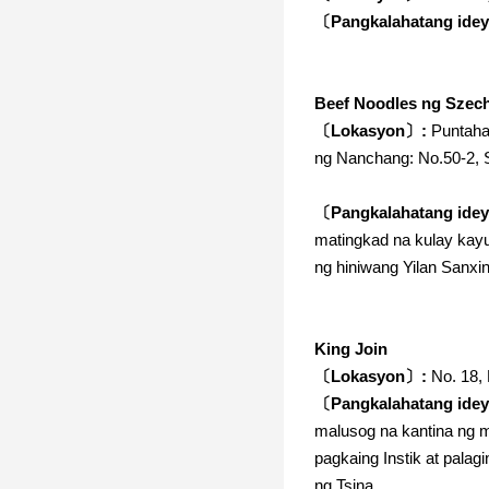
〔Pangkalahatang ide
Beef Noodles ng Szec
〔Lokasyon〕:
Puntahan
ng Nanchang: No.50-2, 
〔Pangkalahatang ide
matingkad na kulay kayu
ng hiniwang Yilan Sanx
King Join
〔Lokasyon〕:
No. 18,
〔Pangkalahatang ide
malusog na kantina ng 
pagkaing Instik at pala
ng Tsina.