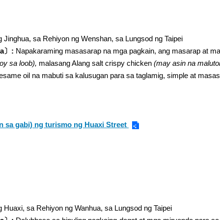
 Jinghua, sa Rehiyon ng Wenshan, sa Lungsod ng Taipei
ya〕:
Napakaraming masasarap na mga pagkain, ang masarap at mala
oy sa loob),
malasang Alang salt crispy chicken
(may asin na maluto
same oil na mabuti sa kalusugan para sa taglamig, simple at masasar
n sa gabi) ng turismo ng Huaxi Street
 Huaxi, sa Rehiyon ng Wanhua, sa Lungsod ng Taipei