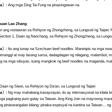
ya〕:
Ang mga Ding Tai Fung na pinasingawan na
huan Lao Zhang
 ang restawran sa Rehiyon ng Zhongzheng, sa Lungsod ng Taipei: 
Section 1, Daan ng Nanchang, sa Rehiyon ng Zhongzheng, sa Lungso
ya〕:
Ito ang tunay na Szechuan beef noodles. Maninipis na mga nood
manggi at may lasang sarsa, dadagdagan ng nilagang, malambot, mad
ing na mga sibuyas, isang mangkok ng beef noodles na maganda, mal
 Daan ng Siwei, sa Rehiyon ng Da’an, sa Lungsod ng Taipei
ya〕:
Ng may mahabang kasaysayan, ito ay internasyonal na kilala bi
mga pagkaing puro gulay sa Taiwan. Ang King Join na mayroong mara
ging pinararangalan bilang: pinaka-espesyal na kantina sa Taiwan…