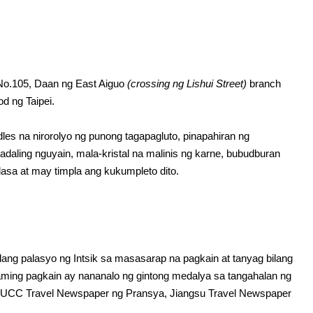
No.105, Daan ng East Aiguo
(crossing ng Lishui Street)
branch
d ng Taipei.
les na nirorolyo ng punong tagapagluto, pinapahiran ng
aling nguyain, mala-kristal na malinis ng karne, bubudburan
asa at may timpla ang kukumpleto dito.
lang palasyo ng Intsik sa masasarap na pagkain at tanyag bilang
ming pagkain ay nananalo ng gintong medalya sa tangahalan ng
 ng UCC Travel Newspaper ng Pransya, Jiangsu Travel Newspaper