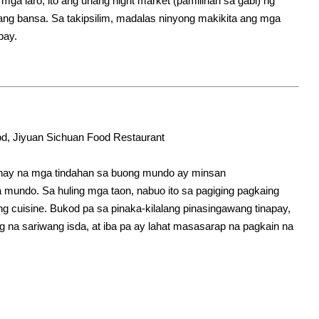
ga laro, ito ang unang night market (pamilihan sa gabi) ng
ibang bansa. Sa takipsilim, madalas ninyong makikita ang mga
kbay.
od, Jiyuan Sichuan Food Restaurant
gnay na mga tindahan sa buong mundo ay minsan
mundo. Sa huling mga taon, nabuo ito sa pagiging pagkaing
ng cuisine. Bukod pa sa pinaka-kilalang pinasingawang tinapay,
g na sariwang isda, at iba pa ay lahat masasarap na pagkain na