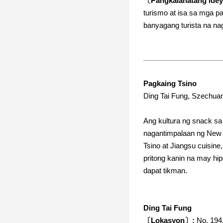
〔Pangkalahatang ide
turismo at isa sa mga pa
banyagang turista na n
Pagkaing Tsino
Ding Tai Fung, Szechuan
Ang kultura ng snack s
nagantimpalaan ng New Y
Tsino at Jiangsu cuisin
pritong kanin na may hip
dapat tikman.
Ding Tai Fung
〔Lokasyon〕:
No. 194,