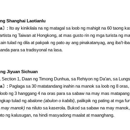
ng Shanghai Laotianlu
ya〕:
Ito ay kinikilala na ng matagal sa loob ng mahigit na 60 taong 
rtista ng Taiwan at Hongkong, at mas gusto rin ng mga turista ng mai
in tulad ng dila at pakpak ng pato ay ang pinakatanyag, ang iba’t-ib
anda para sa tradisyonal na lasa.
 ng Jiyuan Sichuan
, Section 1, Daan ng Timong Dunhua, sa Rehiyon ng Da’an, sa Lungs
ya〕:
Paglaga sa 30 matatandang inahin na manok sa loob ng 8 oras
sa loob ng 3 hanggang 4 na oras para sa sabaw na may mas matapang
gkap tulad ng abalone
(abulon o kabibi)
, palikpik ng pating at mga 
a may manok)
na niluto sa kaserola. Bukod sa sabaw na may manok,
to ng kalusugan, na hindi masyadong maalat at maanghang.