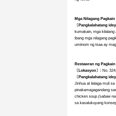
Mga Nilagang Pagkain 
〔Pangkalahatang ide
kumakain, mga kilalang a
ibang mga nilagang pagka
umiinom ng tsaa ay mag
Restawran ng Pagkain
〔Lokasyon〕:
No. 324
〔Pangkalahatang ide
Jinhua at ilalaga muli 
pinakamagagandang san
chicken soup
(sabaw n
sa kasalukuyang konsep