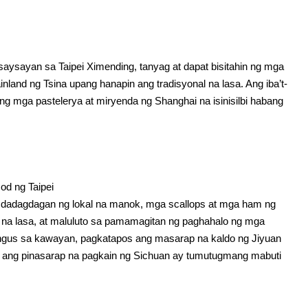
kasaysayan sa Taipei Ximending, tanyag at dapat bisitahin ng mga
nland ng Tsina upang hanapin ang tradisyonal na lasa. Ang iba’t-
ang mga pastelerya at miryenda ng Shanghai na isinisilbi habang
od ng Taipei
, dadagdagan ng lokal na manok, mga scallops at mga ham ng
 na lasa, at maluluto sa pamamagitan ng paghahalo ng mga
fungus sa kawayan, pagkatapos ang masarap na kaldo ng Jiyuan
 ang pinasarap na pagkain ng Sichuan ay tumutugmang mabuti