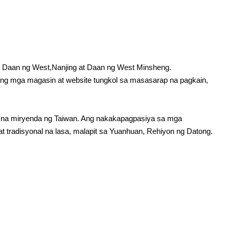
ng Daan ng West,Nanjing at Daan ng West Minsheng.
 ng mga magasin at website tungkol sa masasarap na pagkain,
al na miryenda ng Taiwan. Ang nakakapagpasiya sa mga
tradisyonal na lasa, malapit sa Yuanhuan, Rehiyon ng Datong.