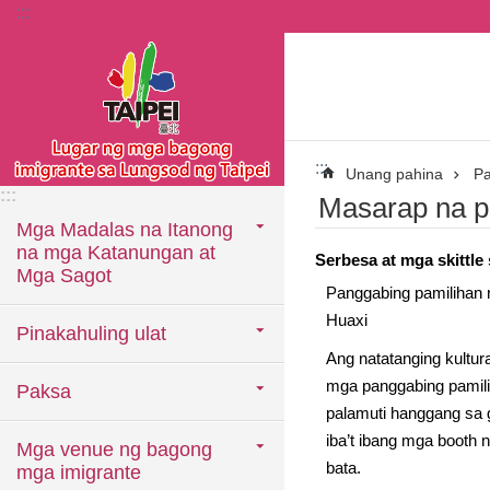
:::
Lumaktaw sa pangunahing bloke ng nilalaman
:::
Unang pahina
P
:::
Masarap na p
Mga Madalas na Itanong
na mga Katanungan at
Serbesa at mga skittle
Mga Sagot
Panggabing pamilihan n
Huaxi
Pinakahuling ulat
Ang natatanging kultur
mga panggabing pamili
Paksa
palamuti hanggang sa 
iba’t ibang mga booth 
Mga venue ng bagong
bata.
mga imigrante