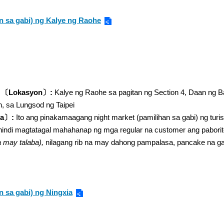
n sa gabi) ng Kalye ng Raohe
〔Lokasyon〕:
Kalye ng Raohe sa pagitan ng Section 4, Daan ng Ba
, sa Lungsod ng Taipei
ya〕:
Ito ang pinakamaagang night market (pamilihan sa gabi) ng turis
indi magtatagal mahahanap ng mga regular na customer ang paborito
a may talaba),
nilagang rib na may dahong pampalasa, pancake na g
n sa gabi) ng Ningxia