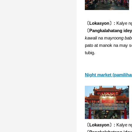
〔Lokasyon〕:
Kalye ng
〔Pangkalahatang ide
kawali na mayroong bab
pato at manok na may se
tubig.
Night market (pamiliha
〔Lokasyon〕:
Kalye ng