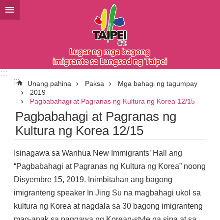
Lumaktaw sa pangunahing bloke ng nilalaman
:::
:::
Unang pahina
Paksa
Mga bahagi ng tagumpay
2019
Pagbabahagi at Pagranas ng Kultura ng Korea 12/15
Pagbabahagi at Pagranas ng
Kultura ng Korea 12/15
Isinagawa sa Wanhua New Immigrants’ Hall ang
“Pagbabahagi at Pagranas ng Kultura ng Korea” noong
Disyembre 15, 2019. Inimbitahan ang bagong
imigranteng speaker In Jing Su na magbahagi ukol sa
kultura ng Korea at nagdala sa 30 bagong imigranteng
mag-anak sa paggawa ng Korean-style na sipa at sa