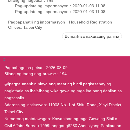
Bilang ng nagbasa：
194
Pag-update ng impormasyon：2020-01-03 11:08
Pag-update ng impormasyon：2020-01-03 11:08
Pagpapanatili ng impormasyon：Household Registration
Offices, Taipei City
Bumalik sa nakaraang pahina
:::
Pagbabago sa petsa
2026-08-09
Bilang ng taong nag-browse
194
◎Ipagpaumanhin ninyo ang maaring hindi pagkasabay ng
paglathala sa iba’t-ibang wika gawa ng mga iba pang dahilan sa
pagsasalin.
Address ng institusyon: 11008 No. 1 of Shifu Road, Xinyi District,
Taipei City
Numerong matatawagan: Kawanihan ng mga Gawaing Sibil o
Civil Affairs Bureau 1999hanggang6260 Ahensiyang Panlipunan