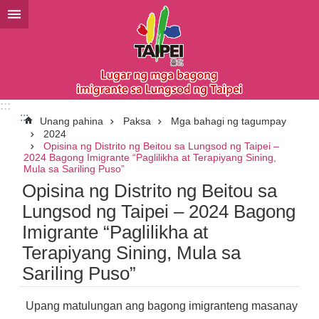
Lumaktaw sa pangunahing bloke ng nilalaman
:::
:::
Unang pahina
Paksa
Mga bahagi ng tagumpay
2024
Opisina ng Distrito ng Beitou sa Lungsod ng Taipei –
2024 Bagong Imigrante “Paglilikha at Terapiyang Sining,
Mula sa Sariling Puso”
Opisina ng Distrito ng Beitou sa
Lungsod ng Taipei – 2024 Bagong
Imigrante “Paglilikha at
Terapiyang Sining, Mula sa
Sariling Puso”
Upang matulungan ang bagong imigranteng masanay