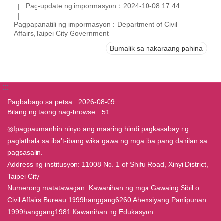
Pag-update ng impormasyon：2024-10-08 17:44
Pagpapanatili ng impormasyon：Department of Civil
Affairs,Taipei City Government
Bumalik sa nakaraang pahina
:::
Pagbabago sa petsa
2026-08-09
Bilang ng taong nag-browse
51
◎Ipagpaumanhin ninyo ang maaring hindi pagkasabay ng
paglathala sa iba’t-ibang wika gawa ng mga iba pang dahilan sa
pagsasalin.
Address ng institusyon: 11008 No. 1 of Shifu Road, Xinyi District,
Taipei City
Numerong matatawagan: Kawanihan ng mga Gawaing Sibil o
Civil Affairs Bureau 1999hanggang6260 Ahensiyang Panlipunan
1999hanggang1981 Kawanihan ng Edukasyon