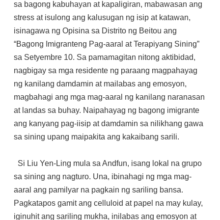
sa bagong kabuhayan at kapaligiran, mabawasan ang
stress at isulong ang kalusugan ng isip at katawan,
isinagawa ng Opisina sa Distrito ng Beitou ang
“Bagong Imigranteng Pag-aaral at Terapiyang Sining”
sa Setyembre 10. Sa pamamagitan nitong aktibidad,
nagbigay sa mga residente ng paraang magpahayag
ng kanilang damdamin at mailabas ang emosyon,
magbahagi ang mga mag-aaral ng kanilang naranasan
at landas sa buhay. Naipahayag ng bagong imigrante
ang kanyang pag-iisip at damdamin sa nilikhang gawa
sa sining upang maipakita ang kakaibang sarili.
Si Liu Yen-Ling mula sa Andfun, isang lokal na grupo
sa sining ang nagturo. Una, ibinahagi ng mga mag-
aaral ang pamilyar na pagkain ng sariling bansa.
Pagkatapos gamit ang celluloid at papel na may kulay,
iginuhit ang sariling mukha, inilabas ang emosyon at