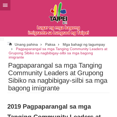
Lumaktaw sa pangunahing bloke ng nilalaman
:::
:::
Unang pahina
Paksa
Mga bahagi ng tagumpay
Pagpaparangal sa mga Tanging Community Leaders at
Grupong Sibiko na nagbibigay-silbi sa mga bagong
imigrante
Pagpaparangal sa mga Tanging
Community Leaders at Grupong
Sibiko na nagbibigay-silbi sa mga
bagong imigrante
2019 Pagpaparangal sa mga
Tanging Community Leaders at