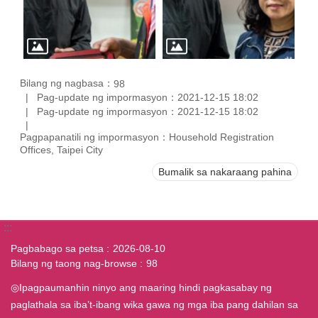
Bilang ng nagbasa：
98
Pag-update ng impormasyon：2021-12-15 18:02
Pag-update ng impormasyon：2021-12-15 18:02
Pagpapanatili ng impormasyon：Household Registration
Offices, Taipei City
Bumalik sa nakaraang pahina
:::
Pagbabago sa petsa
2026-08-10
Bilang ng taong nag-browse
98
◎Ipagpaumanhin ninyo ang maaring hindi pagkasabay ng
paglathala sa iba’t-ibang wika gawa ng mga iba pang dahilan sa