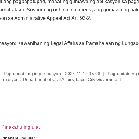
gil ang pagpapatupad, maaaring gumawa ng aplikasyon sa pagt
Pamahalaan. Susuriin ng orihinal na ahensyang gumawa ng hat
n sa Administrative Appeal Act Art. 93-2.
asyon: Kawanihan ng Legal Affairs sa Pamahalaan ng Lungsod
Pag-update ng impormasyon：2024-11-19 15:06
Pag-update ng
ormasyon：Department of Civil Affairs,Taipei City Government
Pinakahuling ulat
Pinakahuling ulat