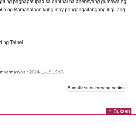
igil ng pagpapatupad sa orihinal na ahensyang gumawa ng
ol o ng Pamahalaan kung may pangangailangang itigil ang
 ng Taipei
 impormasyon：2024-11-19 15:06
Bumalik sa nakaraang pahina
Buksan