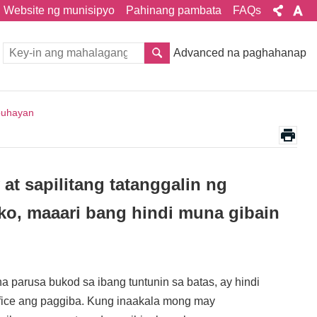
Website ng munisipyo
Pahinang pambata
FAQs
Advanced na paghahanap
buhayan
at sapilitang tatanggalin ng
ko, maaari bang hindi muna gibain
na parusa bukod sa ibang tuntunin sa batas, ay hindi
Office ang paggiba. Kung inaakala mong may