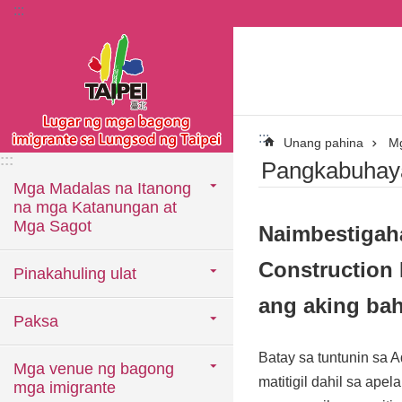
:::
Lumaktaw sa pangunahing bloke ng nilalaman
:::
Unang pahina
Mg
:::
Pangkabuhay
Mga Madalas na Itanong
na mga Katanungan at
Mga Sagot
Naimbestigaha
Construction 
Pinakahuling ulat
ang aking ba
Paksa
Batay sa tuntunin sa A
Mga venue ng bagong
matitigil dahil sa ap
mga imigrante