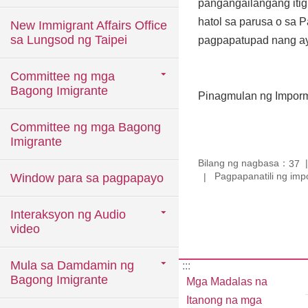
pangangailangang iti
hatol sa parusa o sa 
New Immigrant Affairs Office
sa Lungsod ng Taipei
pagpapatupad nang ayo
Committee ng mga
Bagong Imigrante
Pinagmulan ng Imporm
Committee ng mga Bagong
Imigrante
Bilang ng nagbasa：
37
Pagpapanatili ng imp
Window para sa pagpapayo
Interaksyon ng Audio
video
Mula sa Damdamin ng
:::
Bagong Imigrante
Mga Madalas na
Itanong na mga