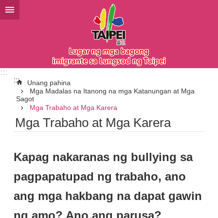
Lumaktaw sa pangunahing bloke ng nilalaman
:::
:::
Unang pahina
Mga Madalas na Itanong na mga Katanungan at Mga
Sagot
Mga Trabaho at Mga Karera
Mga Trabaho at Mga Karera
Kapag nakaranas ng bullying sa
pagpapatupad ng trabaho, ano
ang mga hakbang na dapat gawin
ng amo? Ano ang parusa?