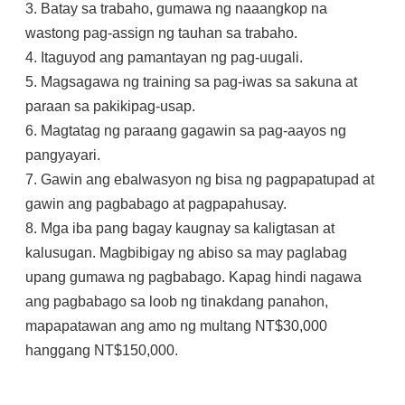
3. Batay sa trabaho, gumawa ng naaangkop na
wastong pag-assign ng tauhan sa trabaho.
4. Itaguyod ang pamantayan ng pag-uugali.
5. Magsagawa ng training sa pag-iwas sa sakuna at
paraan sa pakikipag-usap.
6. Magtatag ng paraang gagawin sa pag-aayos ng
pangyayari.
7. Gawin ang ebalwasyon ng bisa ng pagpapatupad at
gawin ang pagbabago at pagpapahusay.
8. Mga iba pang bagay kaugnay sa kaligtasan at
kalusugan. Magbibigay ng abiso sa may paglabag
upang gumawa ng pagbabago. Kapag hindi nagawa
ang pagbabago sa loob ng tinakdang panahon,
mapapatawan ang amo ng multang NT$30,000
hanggang NT$150,000.