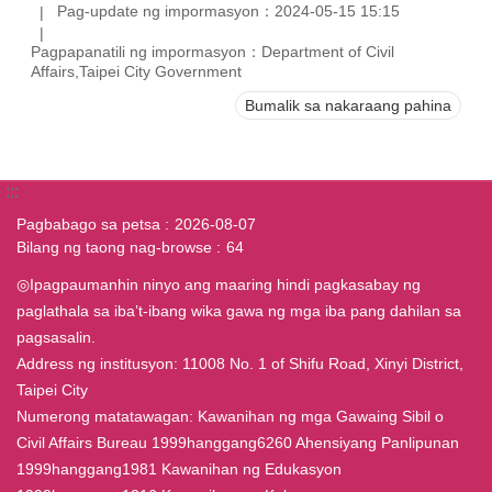
Pag-update ng impormasyon：2024-05-15 15:15
Pagpapanatili ng impormasyon：Department of Civil
Affairs,Taipei City Government
Bumalik sa nakaraang pahina
:::
Pagbabago sa petsa
2026-08-07
Bilang ng taong nag-browse
64
◎Ipagpaumanhin ninyo ang maaring hindi pagkasabay ng
paglathala sa iba’t-ibang wika gawa ng mga iba pang dahilan sa
pagsasalin.
Address ng institusyon: 11008 No. 1 of Shifu Road, Xinyi District,
Taipei City
Numerong matatawagan: Kawanihan ng mga Gawaing Sibil o
Civil Affairs Bureau 1999hanggang6260 Ahensiyang Panlipunan
1999hanggang1981 Kawanihan ng Edukasyon