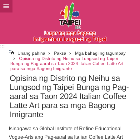
Lumaktaw sa pangunahing bloke ng nilalaman
:::
:::
Unang pahina
Paksa
Mga bahagi ng tagumpay
Opisina ng Distrito ng Neihu sa Lungsod ng Taipei
Bunga ng Pag-aaral sa Taon 2024 Italian Coffee Latte Art
para sa mga Bagong Imigrante
Opisina ng Distrito ng Neihu sa
Lungsod ng Taipei Bunga ng Pag-
aaral sa Taon 2024 Italian Coffee
Latte Art para sa mga Bagong
Imigrante
Isinagawa sa Global Institute of Refine Educational
Vogue-Arts ang Pag-aaral sa Italian Coffee Latte Art