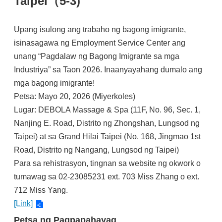
Taipei（5-3)
Upang isulong ang trabaho ng bagong imigrante,
isinasagawa ng Employment Service Center ang
unang “Pagdalaw ng Bagong Imigrante sa mga
Industriya” sa Taon 2026. Inaanyayahang dumalo ang
mga bagong imigrante!
Petsa: Mayo 20, 2026 (Miyerkoles)
Lugar: DEBOLA Massage & Spa (11F, No. 96, Sec. 1,
Nanjing E. Road, Distrito ng Zhongshan, Lungsod ng
Taipei) at sa Grand Hilai Taipei (No. 168, Jingmao 1st
Road, Distrito ng Nangang, Lungsod ng Taipei)
Para sa rehistrasyon, tingnan sa website ng okwork o
tumawag sa 02-23085231 ext. 703 Miss Zhang o ext.
712 Miss Yang.
[Link]
Petsa ng Pagpapahayag