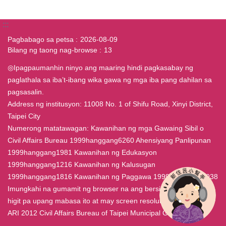
:::
Pagbabago sa petsa
2026-08-09
Bilang ng taong nag-browse
13
◎Ipagpaumanhin ninyo ang maaring hindi pagkasabay ng
paglathala sa iba’t-ibang wika gawa ng mga iba pang dahilan sa
pagsasalin.
Address ng institusyon: 11008 No. 1 of Shifu Road, Xinyi District,
Taipei City
Numerong matatawagan: Kawanihan ng mga Gawaing Sibil o
Civil Affairs Bureau 1999hanggang6260 Ahensiyang Panlipunan
1999hanggang1981 Kawanihan ng Edukasyon
1999hanggang1216 Kawanihan ng Kalusugan
1999hanggang1816 Kawanihan ng Paggawa 1999hanggang7038
Imungkahi na gumamit ng browser na ang bersiyon ay IE4.0 o
higit pa upang mabasa ito at may screen resolution na 800x600.
ARI 2012 Civil Affairs Bureau of Taipei Municipal Government