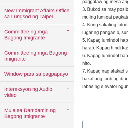
paggalaw ng mesa ang 
3. Bukod sa may posi
New Immigrant Affairs Office
sa Lungsod ng Taipei
muling lumipat pagka
4. Kung sakaling toto
Committee ng mga
lugar ng panganib, sum
Bagong Imigrante
5. Kapag lumindol hab
harap. Kapag hindi ka
Committee ng mga Bagong
6. Kapag lumindol ha
Imigrante
nito.
7. Kapag naglalakad s
Window para sa pagpapayo
bakal ang loob ng din
labas ng elevator ngun
Interaksyon ng Audio
video
Mula sa Damdamin ng
Bagong Imigrante