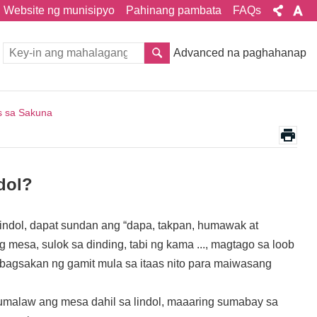
Website ng munisipyo
Pahinang pambata
FAQs
Advanced na paghahanap
s sa Sakuna
dol?
indol, dapat sundan ang “dapa, takpan, humawak at
mesa, sulok sa dinding, tabi ng kama ..., magtago sa loob
abagsakan ng gamit mula sa itaas nito para maiwasang
malaw ang mesa dahil sa lindol, maaaring sumabay sa