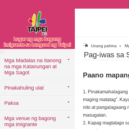
:::
Lumaktaw sa pangunahing bloke ng nilalaman
:::
Unang pahina
Mg
:::
Pag-iwas sa 
Mga Madalas na Itanong
na mga Katanungan at
Mga Sagot
Paano mapanga
Pinakahuling ulat
1. Pinakamahalagang p
maging matatag”. Kaya
Paksa
nito at pangalagaang 
masugatan.
Mga venue ng bagong
2. Kapag magtatago s
mga imigrante