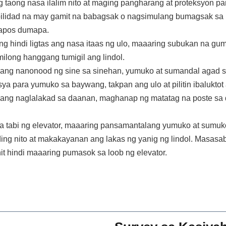
taong nasa ilalim nito at maging pangharang at proteksyon pa
bilidad na may gamit na babagsak o nagsimulang bumagsak sa 
tapos dumapa.
ong hindi ligtas ang nasa itaas ng ulo, maaaring subukan na g
ilong hanggang tumigil ang lindol.
ang nanonood ng sine sa sinehan, yumuko at sumandal agad s
sya para yumuko sa baywang, takpan ang ulo at pilitin ibalukt
bang naglalakad sa daanan, maghanap ng matatag na poste sa 
a tabi ng elevator, maaaring pansamantalang yumuko at sumukob
ding nito at makakayanan ang lakas ng yanig ng lindol. Masas
it hindi maaaring pumasok sa loob ng elevator.