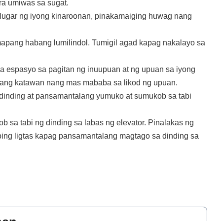
ra umiwas sa sugat.
lugar ng iyong kinaroonan, pinakamaiging huwag nang
umapang habang lumilindol. Tumigil agad kapag nakalayo sa
a espasyo sa pagitan ng inuupuan at ng upuan sa iyong
ot ang katawan nang mas mababa sa likod ng upuan.
dinding at pansamantalang yumuko at sumukob sa tabi
 sa tabi ng dinding sa labas ng elevator. Pinalakas ng
abing ligtas kapag pansamantalang magtago sa dinding sa