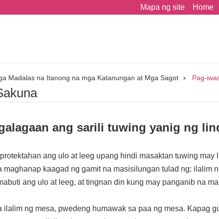
Mapa ng site
Home
a Madalas na Itanong na mga Katanungan at Mga Sagot
Pag-iwa
Sakuna
lagaan ang sarili tuwing yanig ng lin
rotektahan ang ulo at leeg upang hindi masaktan tuwing may l
 maghanap kaagad ng gamit na masisilungan tulad ng: ilalim ng 
mabuti ang ulo at leeg, at tingnan din kung may panganib na m
a ilalim ng mesa, pwedeng humawak sa paa ng mesa. Kapag gu