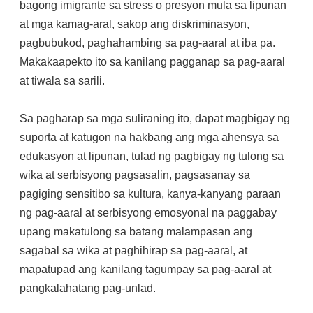
bagong imigrante sa stress o presyon mula sa lipunan
at mga kamag-aral, sakop ang diskriminasyon,
pagbubukod, paghahambing sa pag-aaral at iba pa.
Makakaapekto ito sa kanilang pagganap sa pag-aaral
at tiwala sa sarili.
Sa pagharap sa mga suliraning ito, dapat magbigay ng
suporta at katugon na hakbang ang mga ahensya sa
edukasyon at lipunan, tulad ng pagbigay ng tulong sa
wika at serbisyong pagsasalin, pagsasanay sa
pagiging sensitibo sa kultura, kanya-kanyang paraan
ng pag-aaral at serbisyong emosyonal na paggabay
upang makatulong sa batang malampasan ang
sagabal sa wika at paghihirap sa pag-aaral, at
mapatupad ang kanilang tagumpay sa pag-aaral at
pangkalahatang pag-unlad.