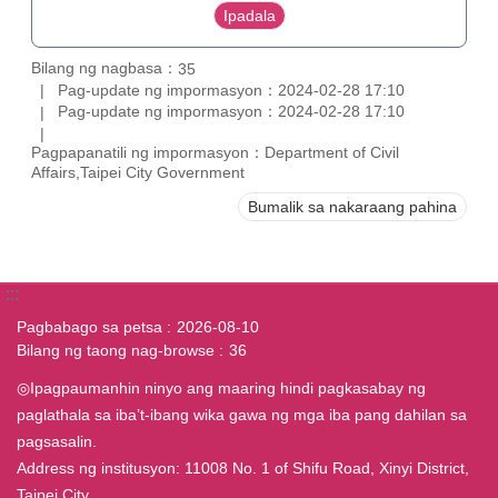
Bilang ng nagbasa：
35
Pag-update ng impormasyon：2024-02-28 17:10
Pag-update ng impormasyon：2024-02-28 17:10
Pagpapanatili ng impormasyon：Department of Civil
Affairs,Taipei City Government
Bumalik sa nakaraang pahina
:::
Pagbabago sa petsa
2026-08-10
Bilang ng taong nag-browse
36
◎Ipagpaumanhin ninyo ang maaring hindi pagkasabay ng
paglathala sa iba’t-ibang wika gawa ng mga iba pang dahilan sa
pagsasalin.
Address ng institusyon: 11008 No. 1 of Shifu Road, Xinyi District,
Taipei City