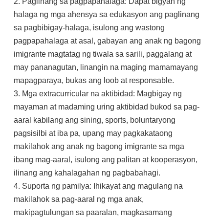
2. Paglinang sa pagpapahalaga: Dapat bigyan ng
halaga ng mga ahensya sa edukasyon ang paglinang
sa pagbibigay-halaga, isulong ang wastong
pagpapahalaga at asal, gabayan ang anak ng bagong
imigrante magtatag ng tiwala sa sarili, paggalang at
may pananagutan, linangin na maging mamamayang
mapagparaya, bukas ang loob at responsable.
3. Mga extracurricular na aktibidad: Magbigay ng
mayaman at madaming uring aktibidad bukod sa pag-
aaral kabilang ang sining, sports, boluntaryong
pagsisilbi at iba pa, upang may pagkakataong
makilahok ang anak ng bagong imigrante sa mga
ibang mag-aaral, isulong ang palitan at kooperasyon,
ilinang ang kahalagahan ng pagbabahagi.
4. Suporta ng pamilya: Ihikayat ang magulang na
makilahok sa pag-aaral ng mga anak,
makipagtulungan sa paaralan, magkasamang