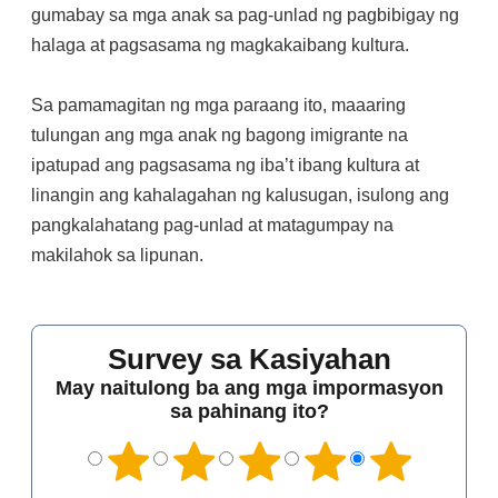
gumabay sa mga anak sa pag-unlad ng pagbibigay ng
halaga at pagsasama ng magkakaibang kultura.
Sa pamamagitan ng mga paraang ito, maaaring
tulungan ang mga anak ng bagong imigrante na
ipatupad ang pagsasama ng iba’t ibang kultura at
linangin ang kahalagahan ng kalusugan, isulong ang
pangkalahatang pag-unlad at matagumpay na
makilahok sa lipunan.
Survey sa Kasiyahan
May naitulong ba ang mga impormasyon
sa pahinang ito?