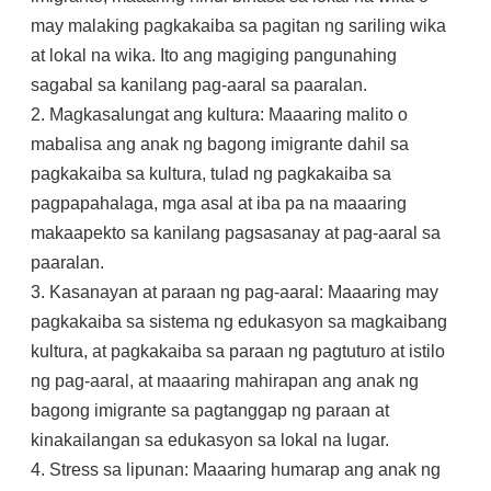
may malaking pagkakaiba sa pagitan ng sariling wika
at lokal na wika. Ito ang magiging pangunahing
sagabal sa kanilang pag-aaral sa paaralan.
2. Magkasalungat ang kultura: Maaaring malito o
mabalisa ang anak ng bagong imigrante dahil sa
pagkakaiba sa kultura, tulad ng pagkakaiba sa
pagpapahalaga, mga asal at iba pa na maaaring
makaapekto sa kanilang pagsasanay at pag-aaral sa
paaralan.
3. Kasanayan at paraan ng pag-aaral: Maaaring may
pagkakaiba sa sistema ng edukasyon sa magkaibang
kultura, at pagkakaiba sa paraan ng pagtuturo at istilo
ng pag-aaral, at maaaring mahirapan ang anak ng
bagong imigrante sa pagtanggap ng paraan at
kinakailangan sa edukasyon sa lokal na lugar.
4. Stress sa lipunan: Maaaring humarap ang anak ng