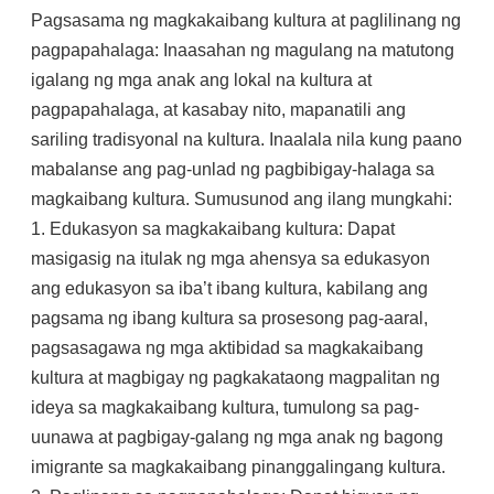
Pagsasama ng magkakaibang kultura at paglilinang ng
pagpapahalaga: Inaasahan ng magulang na matutong
igalang ng mga anak ang lokal na kultura at
pagpapahalaga, at kasabay nito, mapanatili ang
sariling tradisyonal na kultura. Inaalala nila kung paano
mabalanse ang pag-unlad ng pagbibigay-halaga sa
magkaibang kultura. Sumusunod ang ilang mungkahi:
1. Edukasyon sa magkakaibang kultura: Dapat
masigasig na itulak ng mga ahensya sa edukasyon
ang edukasyon sa iba’t ibang kultura, kabilang ang
pagsama ng ibang kultura sa prosesong pag-aaral,
pagsasagawa ng mga aktibidad sa magkakaibang
kultura at magbigay ng pagkakataong magpalitan ng
ideya sa magkakaibang kultura, tumulong sa pag-
uunawa at pagbigay-galang ng mga anak ng bagong
imigrante sa magkakaibang pinanggalingang kultura.