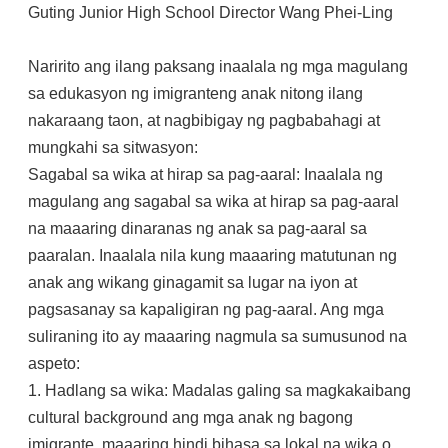
Guting Junior High School Director Wang Phei-Ling
Naririto ang ilang paksang inaalala ng mga magulang
sa edukasyon ng imigranteng anak nitong ilang
nakaraang taon, at nagbibigay ng pagbabahagi at
mungkahi sa sitwasyon:
Sagabal sa wika at hirap sa pag-aaral: Inaalala ng
magulang ang sagabal sa wika at hirap sa pag-aaral
na maaaring dinaranas ng anak sa pag-aaral sa
paaralan. Inaalala nila kung maaaring matutunan ng
anak ang wikang ginagamit sa lugar na iyon at
pagsasanay sa kapaligiran ng pag-aaral. Ang mga
suliraning ito ay maaaring nagmula sa sumusunod na
aspeto:
1. Hadlang sa wika: Madalas galing sa magkakaibang
cultural background ang mga anak ng bagong
imigrante, maaaring hindi bihasa sa lokal na wika o