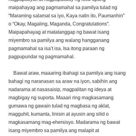
maipahayag ang pagmamahal sa pamilya tulad ng
“Maraming salamat sa iyo, Kaya natin ito, Paumanhin”
o “Okay, Magaling, Maganda, Congratulations”.
Maipapahayag at matatanggap ng bawat isang
miyembro sa pamilya ang walang hangganang
pagmamahal sa isa’t isa. Isa itong paraan ng
pagpupundar ng pagmamahal.
Bawat araw, maaaring ibahagi sa pamilya ang isang
bahagi ng naranasan sa araw na iyon, sabihin ang
nadarama at nasasaisip, magpalitan ng ideya at
magbigay ng suporta. Maaari ring magkasamang
gumawa ng gawain tulad ng magbasa ng aklat,
magguhit, kumanta, linisin at ayusin ang silid o
magkasamang mag-ehersisyo. Madarama ng bawat
isang miyembro sa pamilya ang malapit at