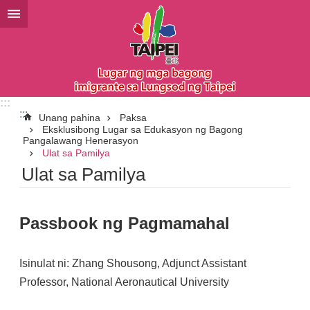
Lumaktaw sa pangunahing bloke ng nilalaman
:::
:::
Unang pahina
Paksa
Eksklusibong Lugar sa Edukasyon ng Bagong
Pangalawang Henerasyon
Ulat sa Pamilya
Ulat sa Pamilya
Passbook ng Pagmamahal
Isinulat ni: Zhang Shousong, Adjunct Assistant
Professor, National Aeronautical University