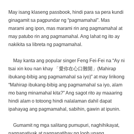
May isang klaseng passbook, hindi para sa pera kundi
ginagamit sa pagpundar ng “pagmamahal”. Mas
marami ang ipon, mas marami rin ang pagmamahal at
may patubo rin ang pagmamahal. Ang lahat ng ito ay
nakikita sa libreta ng pagmamahal.
May kanta ang popular singer Feng Fei-Fei na “Ay ni
tsai xin kou nan khay 「愛你在心口難開」(Mahirap
ibukang-bibig ang pagmamahal sa iyo)” at may lirikong
“Mahirap ibukang-bibig ang pagmamahal sa iyo, alam
mo bang minamahal kita?” Ang sagot rito ay maaaring
hindi alam o totoong hindi nalalaman dahil dapat
ipahayag ang pagmamahal, sabihin, gawin at ipunin.
Gumamit ng mga salitang pumupuri, naghihikayat,
nagpapatiyak at nagpapatibay ng loob upang