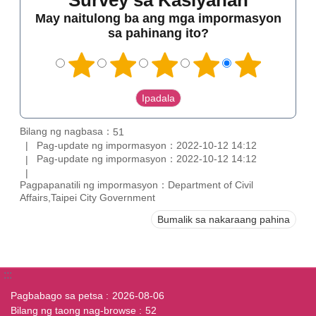
Survey sa Kasiyahan
May naitulong ba ang mga impormasyon
sa pahinang ito?
Bilang ng nagbasa：
51
Pag-update ng impormasyon：2022-10-12 14:12
Pag-update ng impormasyon：2022-10-12 14:12
Pagpapanatili ng impormasyon：Department of Civil
Affairs,Taipei City Government
Bumalik sa nakaraang pahina
:::
Pagbabago sa petsa
2026-08-06
Bilang ng taong nag-browse
52