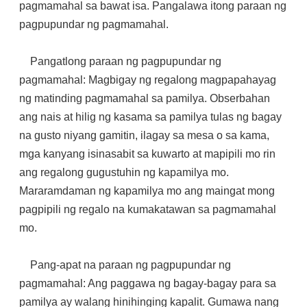
pagmamahal sa bawat isa. Pangalawa itong paraan ng
pagpupundar ng pagmamahal.
Pangatlong paraan ng pagpupundar ng
pagmamahal: Magbigay ng regalong magpapahayag
ng matinding pagmamahal sa pamilya. Obserbahan
ang nais at hilig ng kasama sa pamilya tulas ng bagay
na gusto niyang gamitin, ilagay sa mesa o sa kama,
mga kanyang isinasabit sa kuwarto at mapipili mo rin
ang regalong gugustuhin ng kapamilya mo.
Mararamdaman ng kapamilya mo ang maingat mong
pagpipili ng regalo na kumakatawan sa pagmamahal
mo.
Pang-apat na paraan ng pagpupundar ng
pagmamahal: Ang paggawa ng bagay-bagay para sa
pamilya ay walang hinihinging kapalit. Gumawa nang