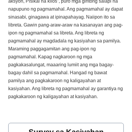
aksyon, Pisikal na kilos”, puro mga gintong salapi na
napupuno ng pagmamahal. Ang pagmamahal ay dapat
sinasabi, ginagawa at ipinapahayag. Naiipon ito sa
libreta. Gawin pang-araw-araw na kasanayan ang pag-
ipon ng pagmamahal sa libreta. Ang libreta ng
pagmamahal ay magdadala ng kasiyahan sa pamilya.
Maraming paggagamitan ang pag-ipon ng
pagmamahal. Kapag nagkaroon ng mga
pagkakasalungat, maaaring lumiit ang mga bagay-
bagay dahil sa pagmamahal. Hangad ng bawat
pamilya ang pagkakaroon ng kaligayahan at
kasiyahan. Ang libreta ng pagmamahal ay garantiya ng
pagkakaroon ng kaligayahan at kasiyahan.