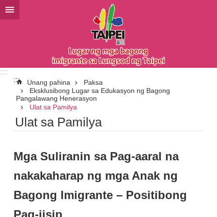
Lumaktaw sa pangunahing bloke ng nilalaman
:::
:::
Unang pahina
Paksa
Eksklusibong Lugar sa Edukasyon ng Bagong
Pangalawang Henerasyon
Ulat sa Pamilya
Ulat sa Pamilya
Mga Suliranin sa Pag-aaral na
nakakaharap ng mga Anak ng
Bagong Imigrante – Positibong
Pag-iisip