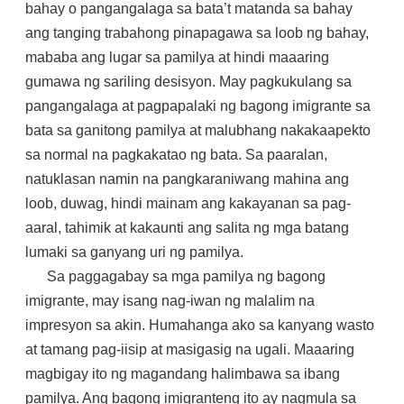
bahay o pangangalaga sa bata’t matanda sa bahay
ang tanging trabahong pinapagawa sa loob ng bahay,
mababa ang lugar sa pamilya at hindi maaaring
gumawa ng sariling desisyon. May pagkukulang sa
pangangalaga at pagpapalaki ng bagong imigrante sa
bata sa ganitong pamilya at malubhang nakakaapekto
sa normal na pagkakatao ng bata. Sa paaralan,
natuklasan namin na pangkaraniwang mahina ang
loob, duwag, hindi mainam ang kakayanan sa pag-
aaral, tahimik at kakaunti ang salita ng mga batang
lumaki sa ganyang uri ng pamilya.
Sa paggagabay sa mga pamilya ng bagong
imigrante, may isang nag-iwan ng malalim na
impresyon sa akin. Humahanga ako sa kanyang wasto
at tamang pag-iisip at masigasig na ugali. Maaaring
magbigay ito ng magandang halimbawa sa ibang
pamilya. Ang bagong imigranteng ito ay nagmula sa