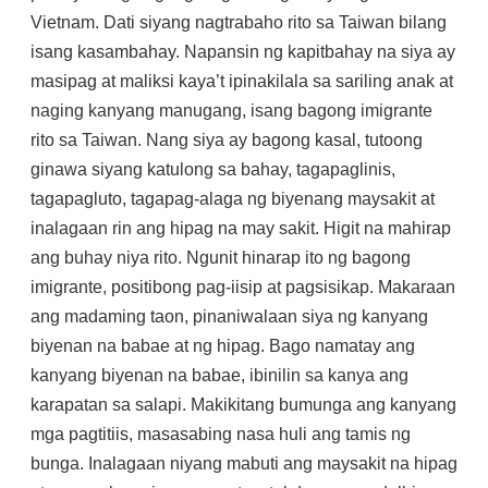
Vietnam. Dati siyang nagtrabaho rito sa Taiwan bilang
isang kasambahay. Napansin ng kapitbahay na siya ay
masipag at maliksi kaya’t ipinakilala sa sariling anak at
naging kanyang manugang, isang bagong imigrante
rito sa Taiwan. Nang siya ay bagong kasal, tutoong
ginawa siyang katulong sa bahay, tagapaglinis,
tagapagluto, tagapag-alaga ng biyenang maysakit at
inalagaan rin ang hipag na may sakit. Higit na mahirap
ang buhay niya rito. Ngunit hinarap ito ng bagong
imigrante, positibong pag-iisip at pagsisikap. Makaraan
ang madaming taon, pinaniwalaan siya ng kanyang
biyenan na babae at ng hipag. Bago namatay ang
kanyang biyenan na babae, ibinilin sa kanya ang
karapatan sa salapi. Makikitang bumunga ang kanyang
mga pagtitiis, masasabing nasa huli ang tamis ng
bunga. Inalagaan niyang mabuti ang maysakit na hipag