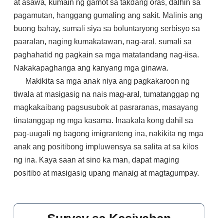
at asawa, kumain ng gamot sa takdang oras, dalhin sa
pagamutan, hanggang gumaling ang sakit. Malinis ang
buong bahay, sumali siya sa boluntaryong serbisyo sa
paaralan, naging kumakatawan, nag-aral, sumali sa
paghahatid ng pagkain sa mga matatandang nag-iisa.
Nakakapaghanga ang kanyang mga ginawa.
Makikita sa mga anak niya ang pagkakaroon ng
tiwala at masigasig na nais mag-aral, tumatanggap ng
magkakaibang pagsusubok at pasraranas, masayang
tinatanggap ng mga kasama. Inaakala kong dahil sa
pag-uugali ng bagong imigranteng ina, nakikita ng mga
anak ang positibong impluwensya sa salita at sa kilos
ng ina. Kaya saan at sino ka man, dapat maging
positibo at masigasig upang manaig at magtagumpay.