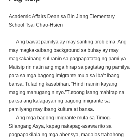
Academic Affairs Dean sa Bin Jiang Elementary
School Tsai Chao-Hsien
Ang bawat pamilya ay may sariling problema. Ang
may magkakaibang background sa buhay ay may
magkakaibang suliranin sa pagpapatatag ng pamilya.
Maiisip rin natin ang mga hirap sa pagtatag ng pamilya
para sa mga bagong imigrante mula sa iba’t ibang
bansa. Tulad ng kasabihan, “Hindi namin kayang
maging manugang ninyo.”Tutoong isang mahirap na
paksa ang kalagayan ng bagong imigrante sa
pamilyang may ibang kultura at bansa.
Ang mga bagong imigrante mula sa Timog-
Silangang Asya, kapag nakapag-asawa rito sa
pagpapakilala ng mga ahensya, madalas trabahong