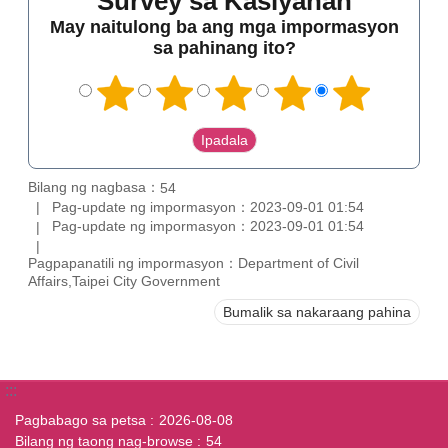
Survey sa Kasiyahan
May naitulong ba ang mga impormasyon
sa pahinang ito?
Bilang ng nagbasa：
54
Pag-update ng impormasyon：2023-09-01 01:54
Pag-update ng impormasyon：2023-09-01 01:54
Pagpapanatili ng impormasyon：Department of Civil
Affairs,Taipei City Government
Bumalik sa nakaraang pahina
:::
Pagbabago sa petsa
2026-08-08
Bilang ng taong nag-browse
54