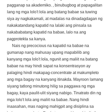
pagganap sa akademiko. , binubugbog at papagalitan
lang ng mga lolo't lola ang batang babae sa tuwing
siya ay nagkakamali, at madalas na dinadagdagan ng
nakakatandang kapatid na lalaki ang pinsala sa
nakababatang kapatid na babae, lalo na ang
pagprotekta sa kanya.
Nais ng precocious na kapatid na babae na
gumanap nang mahusay upang mapabilib ang
kanyang mga lolo't lola, ngunit ang maliit na batang
babae na may hindi sapat na konsentrasyon ay
palaging hindi makapag-concentrate at makumpleto
ang mga bagay na kanyang itinakda. Mayroon lamang
siyang tatlong minutong hilig sa paggawa ng mga
bagay, kaya paulit-ulit siyang nabigo. Tinatrato din ng
mga lolo't lola ang maliit na babae. Nang hindi
inaasahan, mas naging mahigpit ang disiplina sa