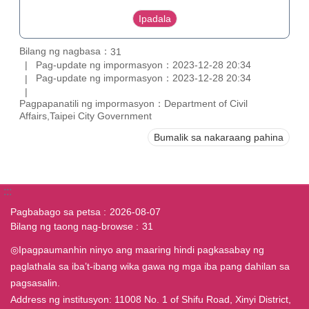
Bilang ng nagbasa：
31
Pag-update ng impormasyon：2023-12-28 20:34
Pag-update ng impormasyon：2023-12-28 20:34
Pagpapanatili ng impormasyon：Department of Civil
Affairs,Taipei City Government
Bumalik sa nakaraang pahina
:::
Pagbabago sa petsa
2026-08-07
Bilang ng taong nag-browse
31
◎Ipagpaumanhin ninyo ang maaring hindi pagkasabay ng
paglathala sa iba’t-ibang wika gawa ng mga iba pang dahilan sa
pagsasalin.
Address ng institusyon: 11008 No. 1 of Shifu Road, Xinyi District,