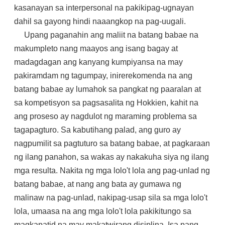
kasanayan sa interpersonal na pakikipag-ugnayan
dahil sa gayong hindi naaangkop na pag-uugali.
Upang paganahin ang maliit na batang babae na
makumpleto nang maayos ang isang bagay at
madagdagan ang kanyang kumpiyansa na may
pakiramdam ng tagumpay, inirerekomenda na ang
batang babae ay lumahok sa pangkat ng paaralan at
sa kompetisyon sa pagsasalita ng Hokkien, kahit na
ang proseso ay nagdulot ng maraming problema sa
tagapagturo. Sa kabutihang palad, ang guro ay
nagpumilit sa pagtuturo sa batang babae, at pagkaraan
ng ilang panahon, sa wakas ay nakakuha siya ng ilang
mga resulta. Nakita ng mga lolo't lola ang pag-unlad ng
batang babae, at nang ang bata ay gumawa ng
malinaw na pag-unlad, nakipag-usap sila sa mga lolo't
lola, umaasa na ang mga lolo't lola pakikitungo sa
magkapatid na may makatwirang disiplina. Isa pang