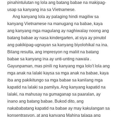
pinahintulutan ng lola ang batang babae na makipag-
usap sa kanyang ina sa Vietnamese.
Ang kanyang lola ay palaging hindi magiliw sa
kanyang Vietnamese na manugang na babae, kaya
ang kanyang mga magulang ay naghiwalay noong ang
batang babae ay nasa kindergarten, at siya ay pinutol
ang pakikipag-ugnayan sa kanyang biyolohikal na ina.
Bilang resulta, ang impresyon ng maliit na batang
babae sa kanyang ina ay unti-unting nawala .
Gayunpaman, mas pinili ng kanyang mga lolo't lola ang
mga anak na lalaki kaysa sa mga anak na babae, kaya
iba ang pakikitungo sa mga babae sa kanilang mga
kapatid na lalaki sa pamilya. Ang kanyang kapatid na
lalaki, na mahusay na gumaganap sa paaralan, ay
inano ang batang babae. Bukod dito, ang
nakababatang kapatid na babae ay may kakulangan sa
konsentrasyon, at ang kanyang Mahina talaga ang