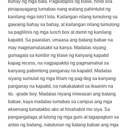
buhay ng mga bata. Pagkatapos ng klase, hindi sila
pinapayagang lumabas nang walang pahintulot ng
kanilang mga lolo't lola. Kailangan nilang tumulong sa
gawaing bahay sa bahay, at kailangan nilang tumulong
sa paglilinis ng mga lunch box at damit ng kanilang
kapatid. Sa paaralan, umaasa ang batang babae na
may magmamalasakit sa kanya. Madalas siyang
gumagala sa koridor ng klase ng kanyang kapatid
kapag recess, na nagpapakita ng pagmamahal sa
kanyang paboritong panganay na kapatid. Madalas
siyang sumulat ng mga liham ng pag-ibig sa kanyang
panganay na kapatid, na nakakatakot sa ikaanim na
ito. -grade boy. Madalas niyang iniiwasan ang batang
babae, kaya madalas lumabas sa campus ang mga
eksenang tumatakbo ako at hinahabol mo siya. Sa
pangangalaga at tulong ng mga guro at tagapagturo sa
antas ng baitang, natutunan ng batang babae ang mga