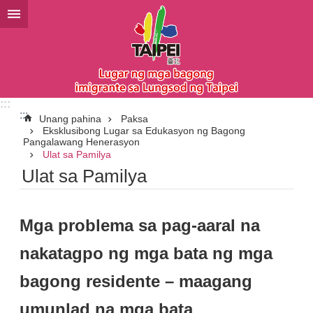
Lumaktaw sa pangunahing bloke ng nilalaman
:::
:::
Unang pahina
Paksa
Eksklusibong Lugar sa Edukasyon ng Bagong
Pangalawang Henerasyon
Ulat sa Pamilya
Ulat sa Pamilya
Mga problema sa pag-aaral na
nakatagpo ng mga bata ng mga
bagong residente – maagang
umunlad na mga bata