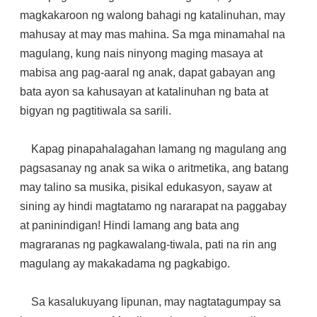
magkakaroon ng walong bahagi ng katalinuhan, may
mahusay at may mas mahina. Sa mga minamahal na
magulang, kung nais ninyong maging masaya at
mabisa ang pag-aaral ng anak, dapat gabayan ang
bata ayon sa kahusayan at katalinuhan ng bata at
bigyan ng pagtitiwala sa sarili.
Kapag pinapahalagahan lamang ng magulang ang
pagsasanay ng anak sa wika o aritmetika, ang batang
may talino sa musika, pisikal edukasyon, sayaw at
sining ay hindi magtatamo ng nararapat na paggabay
at paninindigan! Hindi lamang ang bata ang
magraranas ng pagkawalang-tiwala, pati na rin ang
magulang ay makakadama ng pagkabigo.
Sa kasalukuyang lipunan, may nagtatagumpay sa