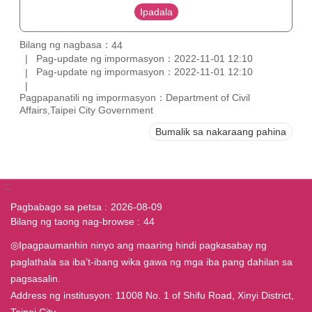
Bilang ng nagbasa：
44
Pag-update ng impormasyon：2022-11-01 12:10
Pag-update ng impormasyon：2022-11-01 12:10
Pagpapanatili ng impormasyon：Department of Civil
Affairs,Taipei City Government
Bumalik sa nakaraang pahina
:::
Pagbabago sa petsa
2026-08-09
Bilang ng taong nag-browse
44
◎Ipagpaumanhin ninyo ang maaring hindi pagkasabay ng
paglathala sa iba’t-ibang wika gawa ng mga iba pang dahilan sa
pagsasalin.
Address ng institusyon: 11008 No. 1 of Shifu Road, Xinyi District,
Taipei City