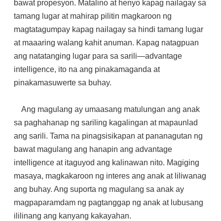
bawat propesyon. Matalino at henyo kapag nailagay sa
tamang lugar at mahirap pilitin magkaroon ng
magtatagumpay kapag nailagay sa hindi tamang lugar
at maaaring walang kahit anuman. Kapag natagpuan
ang natatanging lugar para sa sarili—advantage
intelligence, ito na ang pinakamaganda at
pinakamasuwerte sa buhay.
Ang magulang ay umaasang matulungan ang anak
sa paghahanap ng sariling kagalingan at mapaunlad
ang sarili. Tama na pinagsisikapan at pananagutan ng
bawat magulang ang hanapin ang advantage
intelligence at itaguyod ang kalinawan nito. Magiging
masaya, magkakaroon ng interes ang anak at liliwanag
ang buhay. Ang suporta ng magulang sa anak ay
magpaparamdam ng pagtanggap ng anak at lubusang
ililinang ang kanyang kakayahan.