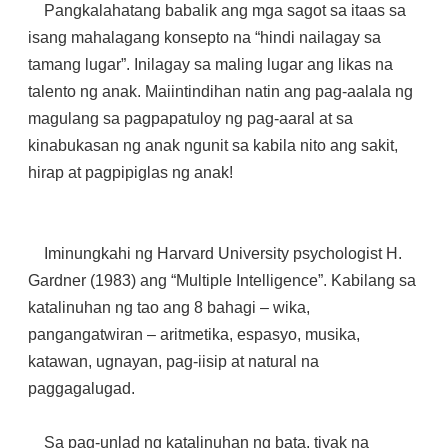
Pangkalahatang babalik ang mga sagot sa itaas sa
isang mahalagang konsepto na “hindi nailagay sa
tamang lugar”. Inilagay sa maling lugar ang likas na
talento ng anak. Maiintindihan natin ang pag-aalala ng
magulang sa pagpapatuloy ng pag-aaral at sa
kinabukasan ng anak ngunit sa kabila nito ang sakit,
hirap at pagpipiglas ng anak!
Iminungkahi ng Harvard University psychologist H.
Gardner (1983) ang “Multiple Intelligence”. Kabilang sa
katalinuhan ng tao ang 8 bahagi – wika,
pangangatwiran – aritmetika, espasyo, musika,
katawan, ugnayan, pag-iisip at natural na
paggagalugad.
Sa pag-unlad ng katalinuhan ng bata, tiyak na