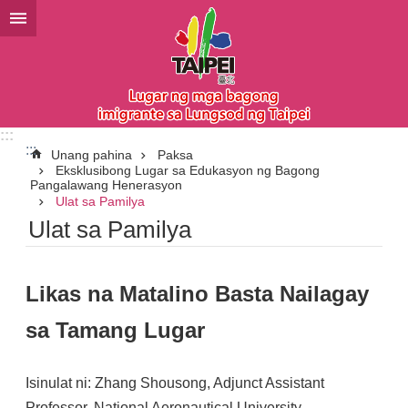
Lumaktaw sa pangunahing bloke ng nilalaman
:::
:::
Unang pahina
Paksa
Eksklusibong Lugar sa Edukasyon ng Bagong
Pangalawang Henerasyon
Ulat sa Pamilya
Ulat sa Pamilya
Likas na Matalino Basta Nailagay
sa Tamang Lugar
Isinulat ni: Zhang Shousong, Adjunct Assistant
Professor, National Aeronautical University