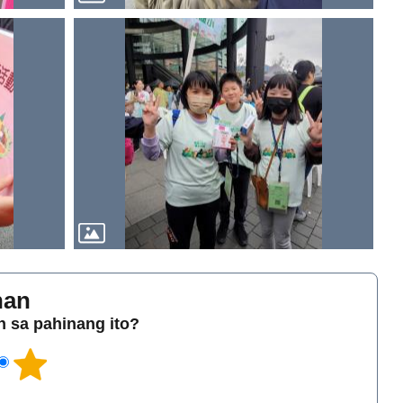
han
 sa pahinang ito?