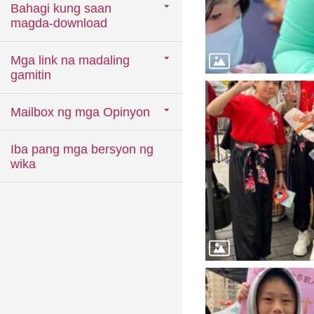
Bahagi kung saan
magda-download
Mga link na madaling
gamitin
Mailbox ng mga Opinyon
Iba pang mga bersyon ng
wika