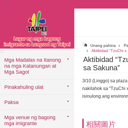
:::
Lumaktaw sa pangunahing bloke ng nilalaman
:::
Unang pahina
P
Aktibidad “TzuChi 
:::
Aktibidad “T
Mga Madalas na Itanong
na mga Katanungan at
sa Sakuna”
Mga Sagot
3/10 (Linggo) sa plaz
Pinakahuling ulat
nakilahok sa “TzuChi
isinulong ang environ
Paksa
Mga venue ng bagong
相關圖片
mga imigrante