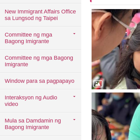
New Immigrant Affairs Office
sa Lungsod ng Taipei
Committee ng mga
Bagong Imigrante
Committee ng mga Bagong
Imigrante
Window para sa pagpapayo
Interaksyon ng Audio
video
Mula sa Damdamin ng
Bagong Imigrante