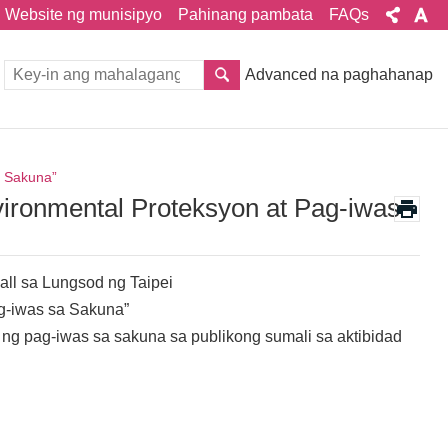
Website ng munisipyo
Pahinang pambata
FAQs
Advanced na paghahanap
a Sakuna”
ironmental Proteksyon at Pag-iwas
all sa Lungsod ng Taipei
g-iwas sa Sakuna”
ng pag-iwas sa sakuna sa publikong sumali sa aktibidad