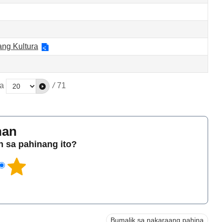
ang Kultura
a
/
71
han
 sa pahinang ito?
Bumalik sa nakaraang pahina