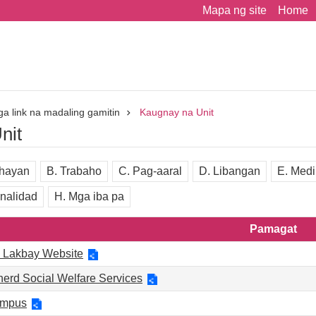
Mapa ng site
Home
a link na madaling gamitin
Kaugnay na Unit
nit
hayan
B. Trabaho
C. Pag-aaral
D. Libangan
E. Medi
onalidad
H. Mga iba pa
Pamagat
 Lakbay Website
erd Social Welfare Services
ampus