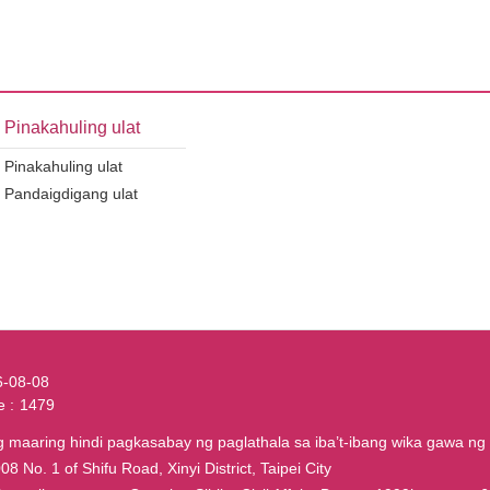
Pinakahuling ulat
Pinakahuling ulat
Pandaigdigang ulat
6-08-08
e
1479
maaring hindi pagkasabay ng paglathala sa iba’t-ibang wika gawa ng 
8 No. 1 of Shifu Road, Xinyi District, Taipei City