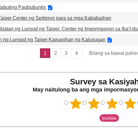
Mabuting Pagbubuntis
aipei Center ng Serbisyo para sa mga Kababaihan
klatan ng Lunsod ng Taipei: Center ng Impormasyon sa Iba’t-ib
 ng Lunsod ng Taipei Kawanihan ng Kalusugan
1
2
3
4
Bilang sa bawat pahin
Survey sa Kasiya
May naitulong ba ang mga impormasyon