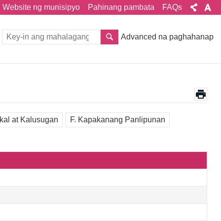
Website ng munisipyo
Pahinang pambata
FAQs
Advanced na paghahanap
kal at Kalusugan
F. Kapakanang Panlipunan