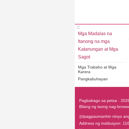
:::
Mga Madalas na
Itanong na mga
Katanungan at Mga
Sagot
Mga Trabaho at Mga
Karera
Pangkabuhayan
Pagbabago sa petsa
202
Bilang ng taong nag-brows
◎Ipagpaumanhin ninyo ang 
Address ng institusyon: 1100