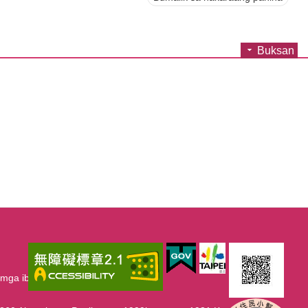
Buksan
mga iba pang dahilan sa pagsasalin.