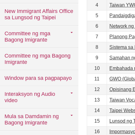
4
Taiwan Y
New Immigrant Affairs Office
5
Pandaigdig
sa Lungsod ng Taipei
6
Network ng
Committee ng mga
7
Planong Pa
Bagong Imigrante
8
Sistema sa 
Committee ng mga Bagong
9
Samahan ng
Imigrante
10
Embahada n
Window para sa pagpapayo
11
GWO (Global
12
Opisinang 
Interaksyon ng Audio
video
13
Taiwan Voca
14
Taipei Webs
Mula sa Damdamin ng
15
Lunsod ng T
Bagong Imigrante
16
Impormasyo