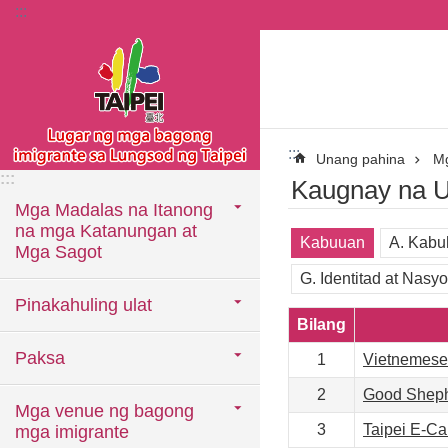
:::
Lumaktaw sa pangunahing bloke ng nilalaman
:::
Unang pahina
Mg
:::
Kaugnay na U
Mga Madalas na Itanong
na mga Katanungan at
Kabuuan
A. Kabu
Mga Sagot
G. Identitad at Nasy
Pinakahuling ulat
Bilang
Paksa
1
Vietnemese
2
Good Sheph
Mga venue ng bagong
3
Taipei E-C
mga imigrante