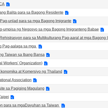
WCA
ang Balita para sa Bagong Residente
 Pag-unlad para sa mga Bagong Imigrante
g-umpisa ng Negosyo sa mga Bagong Imigranteng Babae
Rehistrasyon para sa Multikulturang Pag-aaral at mga Bagong 
 Pag-aalaga sa mga
g Taiwan sa Ibang Bansa
 Workers' Organization)
Ekonomika at Komersiyo ng Thailand
tional Association
ite sa Pagiging Magulang
aipei
n para sa mgaDayuhan sa Taiwan