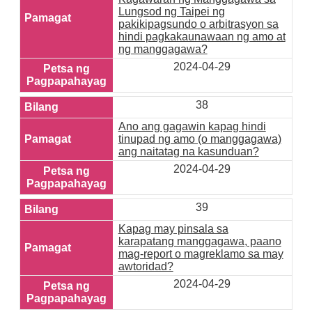
Lungsod ng Taipei ng
pakikipagsundo o arbitrasyon sa
hindi pagkakaunawaan ng amo at
ng manggagawa?
2024-04-29
38
Ano ang gagawin kapag hindi
tinupad ng amo (o manggagawa)
ang naitatag na kasunduan?
2024-04-29
39
Kapag may pinsala sa
karapatang manggagawa, paano
mag-report o magreklamo sa may
awtoridad?
2024-04-29