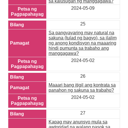
sa kalusugan ng manggagawa?
2024-05-09
25
Sa pangyayaring may natural na
sakuna (tulad ng bagyo), sa ilalim
ng anong kondisyon na maaaring
hindi pumunta sa trabaho ang
manggagawa?
2024-05-02
26
Maaari bang itigil ang kontrata sa
panahon ng sakuna sa trabaho?
2024-05-02
27
Kapag may anunsyo mula sa
awtoridad na walang pasok sa