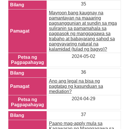
35
Mayroon bang kaugnay na
pamantayan na maaaring
pagsanggunian at sundin sa mga
suliranin sa pamamahala sa
pagpasok ng manggagawa sa
trabaho at babayarang sahod sa
pangyayaring natural na
kalamidad (tulad ng bagyo)?
2024-05-02
36
Ano ang legal na bisa ng
pagtatag ng kasunduan sa
mediation?
2024-04-29
37
Paano mag-apply mula sa
Kagawaran ng Manggagawa sa