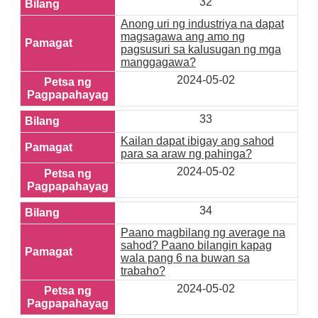
32
Anong uri ng industriya na dapat
magsagawa ang amo ng
pagsusuri sa kalusugan ng mga
manggagawa?
2024-05-02
33
Kailan dapat ibigay ang sahod
para sa araw ng pahinga?
2024-05-02
34
Paano magbilang ng average na
sahod? Paano bilangin kapag
wala pang 6 na buwan sa
trabaho?
2024-05-02