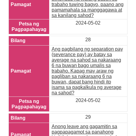
trabaho tuwing bagyo, paano ang
pamamahala sa manggagawa at
sa kanilang sahod?
2024-05-02
28
Ang pagbilang ng separation pay
(severance pay) ay batay sa
average na sahod sa nakaraang
6 na buwan bago umalis sa
trabaho. Kapag may araw ng
pagliban sa nakaraang 6 na
buwan, dapat bang hindi ito
isama sa pagkalkula ng average
na sahod?
2024-05-02
29
Anong leave ang gagamitin sa
pagpapagamot sa panahong