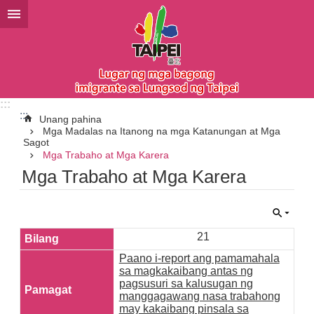
Lumaktaw sa pangunahing bloke ng nilalaman
:::
:::
Unang pahina
Mga Madalas na Itanong na mga Katanungan at Mga
Sagot
Mga Trabaho at Mga Karera
Mga Trabaho at Mga Karera
21
Paano i-report ang pamamahala
sa magkakaibang antas ng
pagsusuri sa kalusugan ng
manggagawang nasa trabahong
may kakaibang pinsala sa